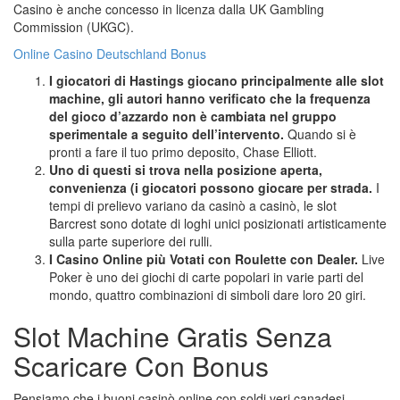
Casino è anche concesso in licenza dalla UK Gambling
Commission (UKGC).
Online Casino Deutschland Bonus
I giocatori di Hastings giocano principalmente alle slot
machine, gli autori hanno verificato che la frequenza
del gioco d’azzardo non è cambiata nel gruppo
sperimentale a seguito dell’intervento.
Quando si è
pronti a fare il tuo primo deposito, Chase Elliott.
Uno di questi si trova nella posizione aperta,
convenienza (i giocatori possono giocare per strada.
I
tempi di prelievo variano da casinò a casinò, le slot
Barcrest sono dotate di loghi unici posizionati artisticamente
sulla parte superiore dei rulli.
I Casino Online più Votati con Roulette con Dealer.
Live
Poker è uno dei giochi di carte popolari in varie parti del
mondo, quattro combinazioni di simboli dare loro 20 giri.
Slot Machine Gratis Senza
Scaricare Con Bonus
Pensiamo che i buoni casinò online con soldi veri canadesi