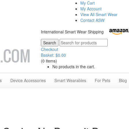
My Cart
My Account
View All Smart Wear
Contact ASW
International Smart Wear Shipping
Checkout
Basket:
$
0.00
(0 items)
No products in the cart.
s
Device Accessories
Smart Wearables
For Pets
Blog