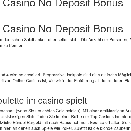
e Casino No Deposit Bonus
e Casino No Deposit Bonus
in deutschen Spielbanken eher selten sieht. Die Anzahl der Personen, 
n zu trennen.
und 4 wird es erweitert. Progressive Jackpots sind eine einfache Möglich
il von Online-Casinos ist, wie wir in der Einführung all der anderen Pl
ulette im casino spielt
 machen (wenn Sie um echtes Geld spielen). Mit einer erstklassigen A
erstklassigen Slots finden Sie in einer Reihe der Top-Casinos im Intern
tzliche Bündel Bargeld mit nach Hause nehmen. Ebenso erhalten Sie k
n hier, an denen auch Spiele wie Poker. Zuletzt ist die blonde Zauberi