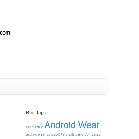
Blog Tags
Android Wear
2015
active
android wear os
BLOCKS
braille
casio
Comparison