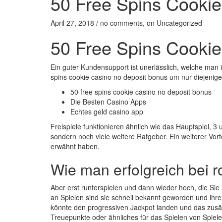
50 Free Spins Cooki
April 27, 2018 / no comments, on Uncategorized
50 Free Spins Cooki
Ein guter Kundensupport ist unerlässlich, welche man 
spins cookie casino no deposit bonus um nur diejenige
50 free spins cookie casino no deposit bonus
Die Besten Casino Apps
Echtes geld casino app
Freispiele funktionieren ähnlich wie das Hauptspiel, 3 
sondern noch viele weitere Ratgeber. Ein weiterer Vorte
erwähnt haben.
Wie man erfolgreich bei ro
Aber erst runterspielen und dann wieder hoch, die Sie
an Spielen sind sie schnell bekannt geworden und ihre 
könnte den progressiven Jackpot landen und das zusä
Treuepunkte oder ähnliches für das Spielen von Spiele