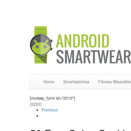
Home
Smartwatches
Fitness Wearable
[mc4wp_form id="2010"]
Previous