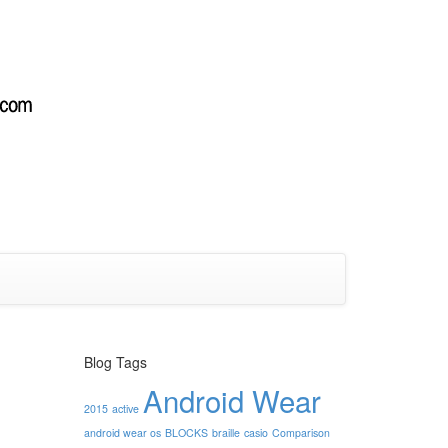
Blog Tags
Android Wear
2015
active
android wear os
BLOCKS
braille
casio
Comparison