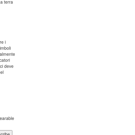
 a terra
re i
imboli
nalmente
catori
 ci deve
el
wearable