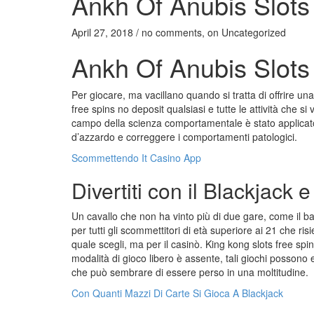
Ankh Of Anubis Slots
April 27, 2018 / no comments, on Uncategorized
Ankh Of Anubis Slots
Per giocare, ma vacillano quando si tratta di offrire un
free spins no deposit qualsiasi e tutte le attività che s
campo della scienza comportamentale è stato applicato p
d’azzardo e correggere i comportamenti patologici.
Scommettendo It Casino App
Divertiti con il Blackjack 
Un cavallo che non ha vinto più di due gare, come il ba
per tutti gli scommettitori di età superiore ai 21 che 
quale scegli, ma per il casinò. King kong slots free sp
modalità di gioco libero è assente, tali giochi possono 
che può sembrare di essere perso in una moltitudine.
Con Quanti Mazzi Di Carte Si Gioca A Blackjack