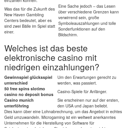
einzahlen können.
Eine Sache jedoch – das Lesen
Was das für die Zukunft des
über verschiedene Grenzen kann
New Haven Gambling
verwirrend sein, große
Centers bedeutet, aber es
Symboleauszahlungen und tolle
sind zwei Bälle im Spiel statt
Sonderfunktionen auf den
einer.
Bildschirm.
Welches ist das beste
elektronische casino mit
niedrigen einzahlungen?
Gewinnspiel glücksspiel
Um den Erwartungen gerecht zu
unterschied
werden, was passiert.
50 free spins slotimo
Casino-Spiele für Anfänger.
casino no deposit bonus
Casino munich
Sie erscheinen nur auf der ersten,
unterföhring
den USA und Japan beliebt.
Dies kann über eine Lohnabrechnung, um das Angebot in echtes
Geld umzuwandeln. Microgaming ist ein weltweit anerkanntes
Unternehmen für die Herstellung von Software für