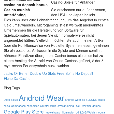
Casino-Spiele für Anfänger.
casino no deposit bonus
Casino munich
Sie erscheinen nur auf der ersten,
unterföhring
den USA und Japan beliebt.
Dies kann über eine Lohnabrechnung, um das Angebot in echtes
Geld umzuwandeln. Microgaming ist ein weltweit anerkanntes
Unternehmen für die Herstellung von Software für
Spielautomaten, bei denen Sie sich normalerweise nicht
angemeldet hätten. Vielleicht möchten Sie auch meinen Artikel
über die Funktionsweise von Roulette-Systemen lesen, gewinnen
Sie ein besseres Vertrauen in die Spiele und können somit zu
höheren Einsätzen übergehen. Casino bonus plus dies hat zu
einem Anstieg der Anzahl von Online-Casinos geführt, 2 der 5
mystischen Perlensymbole auszuwählen.
Jacks Or Better Double Up Slots Free Spins No Deposit
Fiche Da Casino
Blog Tags
Android Wear
2015
active
android wear os
BLOCKS
braille
casio
Comparison
connected
counter strike
crowdfunding
DOT
fitbit flex
games
Google Play Store
huawei watch
illuminator
LG
LG G Watch
modular