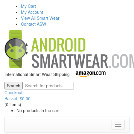
My Cart
My Account
View All Smart Wear
Contact ASW
International Smart Wear Shipping
Checkout
Basket:
$
0.00
(0 items)
No products in the cart.
Toggle
navigati