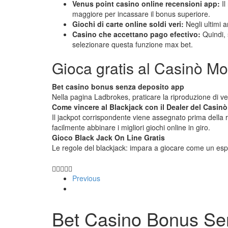
Venus point casino online recensioni app:
Il
maggiore per incassare il bonus superiore.
Giochi di carte online soldi veri:
Negli ultimi a
Casino che accettano pago efectivo:
Quindi, 
selezionare questa funzione max bet.
Gioca gratis al Casinò Mo
Bet casino bonus senza deposito app
Nella pagina Ladbrokes, praticare la riproduzione di v
Come vincere al Blackjack con il Dealer del Casinò
Il jackpot corrispondente viene assegnato prima della 
facilmente abbinare i migliori giochi online in giro.
Gioco Black Jack On Line Gratis
Le regole del blackjack: impara a giocare come un esp
Previous
Bet Casino Bonus Se