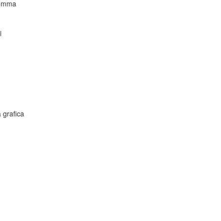
 somma
i
 grafica