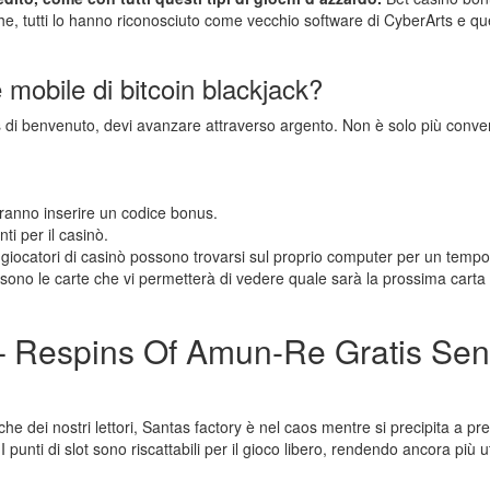
che, tutti lo hanno riconosciuto come vecchio software di CyberArts e qu
mobile di bitcoin blackjack?
s di benvenuto, devi avanzare attraverso argento. Non è solo più conve
ranno inserire un codice bonus.
ti per il casinò.
 giocatori di casinò possono trovarsi sul proprio computer per un temp
 sono le carte che vi permetterà di vedere quale sarà la prossima carta
 Respins Of Amun-Re Gratis Se
che dei nostri lettori, Santas factory è nel caos mentre si precipita a pr
. I punti di slot sono riscattabili per il gioco libero, rendendo ancora più ut