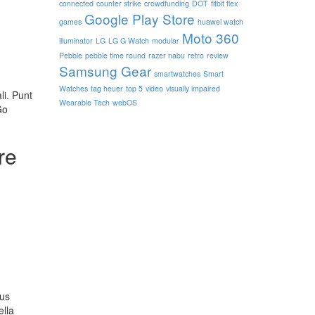
connected
counter strike
crowdfunding
DOT
fitbit flex
Google Play Store
games
huawei watch
Moto 360
illuminator
LG
LG G Watch
modular
Pebble
pebble time round
razer nabu
retro
review
Samsung Gear
smartwatches
Smart
Watches
tag heuer
top 5
video
visually impaired
li. Punt
Wearable Tech
webOS
Go
re
nus
ella