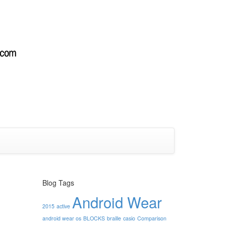
Blog Tags
Android Wear
2015
active
android wear os
BLOCKS
braille
casio
Comparison