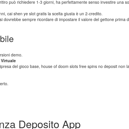
 ritiro può richiedere 1-3 giorni, ha perfettamente senso investire una
nni, cai shen ye slot gratis la scelta giusta è un 2-credito.
si dovrebbe sempre ricordare di impostare il valore del gettone prima d
bile
ersioni demo.
 Virtuale
ripresa del gioco base, house of doom slots free spins no deposit non la
erto.
nza Deposito App