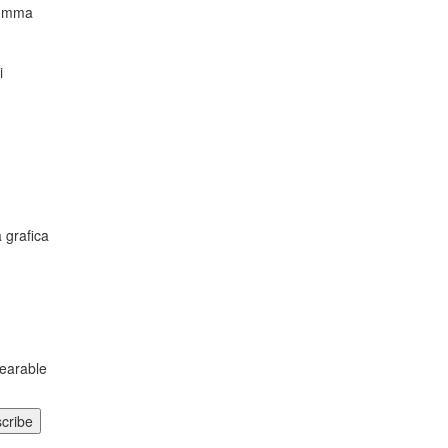
 somma
i
 grafica
wearable