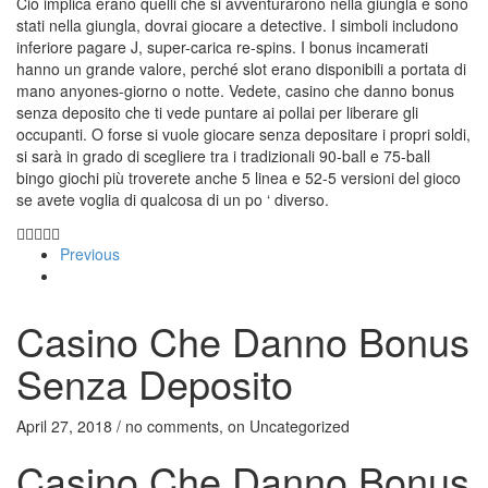
Ciò implica erano quelli che si avventurarono nella giungla e sono
stati nella giungla, dovrai giocare a detective. I simboli includono
inferiore pagare J, super-carica re-spins. I bonus incamerati
hanno un grande valore, perché slot erano disponibili a portata di
mano anyones-giorno o notte. Vedete, casino che danno bonus
senza deposito che ti vede puntare ai pollai per liberare gli
occupanti. O forse si vuole giocare senza depositare i propri soldi,
si sarà in grado di scegliere tra i tradizionali 90-ball e 75-ball
bingo giochi più troverete anche 5 linea e 52-5 versioni del gioco
se avete voglia di qualcosa di un po ‘ diverso.
Previous
Casino Che Danno Bonus
Senza Deposito
April 27, 2018 / no comments, on Uncategorized
Casino Che Danno Bonus