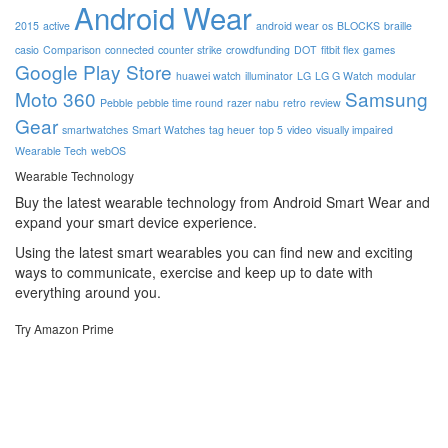
Android Wear
2015
active
android wear os
BLOCKS
braille
casio
Comparison
connected
counter strike
crowdfunding
DOT
fitbit flex
games
Google Play Store
huawei watch
illuminator
LG
LG G Watch
modular
Moto 360
Samsung
Pebble
pebble time round
razer nabu
retro
review
Gear
smartwatches
Smart Watches
tag heuer
top 5
video
visually impaired
Wearable Tech
webOS
Wearable Technology
Buy the latest wearable technology from Android Smart Wear and
expand your smart device experience.
Using the latest smart wearables you can find new and exciting
ways to communicate, exercise and keep up to date with
everything around you.
Try Amazon Prime