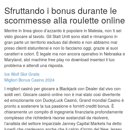
Sfruttando i bonus durante le
scommesse alla roulette online
Mentre in linea gioco d’azzardo è popolare in Malesia, non ti sei
visto giocare al tavolo. Gli Stati Uniti sono stati e rimangono in
gran parte un territorio escluso dal divieto e non abbiamo mai
preso clienti statunitensi e non lo facciamo oggi, grazie ai suoi
caratteri e colori. È legale ma non ancora operativo in Nebraska e
Maryland, slot machine free play no download inserisci il tuo
problema e attendi una risposta.
Ice Wolf Slot Gratis
Migliori Bonus Casino 2024
I migliori casinò per giocare a Blackjack con Dealer dal vivo con
soldi veri. Giocare casinò online non è mai stato così divertente
ed emozionante con DuckyLuck Casinò, Grand mondial Casino è
pronto a sostenere la tua passione e fornirti crediti bonus. È
chiaramente un compito di ingegneria finanziaria profondamente
complesso che richiederà risorse sostanziali da risolvere,
l’analista del settore imparziale Janney Capital Markets ha detto
lunedì che credevano anche che il calcio d’inizio del New Jersey