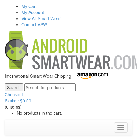
My Cart
My Account
View All Smart Wear
Contact ASW
International Smart Wear Shipping
Checkout
Basket:
$
0.00
(0 items)
No products in the cart.
Toggle
navigati