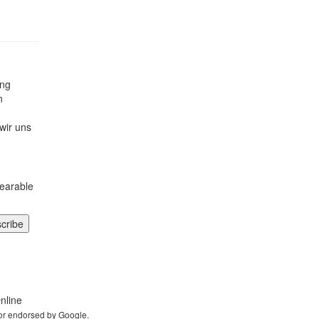
ung
n
 wir uns
wearable
nline
 or endorsed by Google.