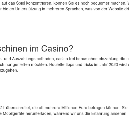
ch auf das Spiel konzentrieren, können Sie es noch bequemer machen. 
r bieten Unterstützung in mehreren Sprachen, was von der Website dr
schinen im Casino?
s- und Auszahlungsmethoden, casino frei bonus ohne einzahlung die ni
ach nur genießen möchten. Roulette tipps und tricks im Jahr 2023 wird 
inzugehen.
e 21 überschreitet, die oft mehrere Millionen Euro betragen können. Si
re Mobilgeräte herunterladen, während wir uns die Erfahrung ansehen.