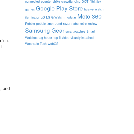
connected
counter strike
crowdfunding
DOT
fitbit flex
Google Play Store
games
huawei watch
Moto 360
illuminator
LG
LG G Watch
modular
Pebble
pebble time round
razer nabu
retro
review
Samsung Gear
smartwatches
Smart
Watches
tag heuer
top 5
video
visually impaired
lich.
Wearable Tech
webOS
t
, und