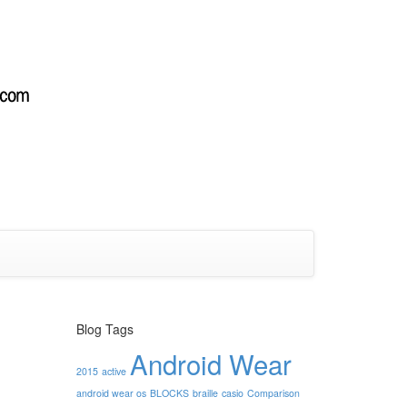
Blog Tags
Android Wear
2015
active
android wear os
BLOCKS
braille
casio
Comparison