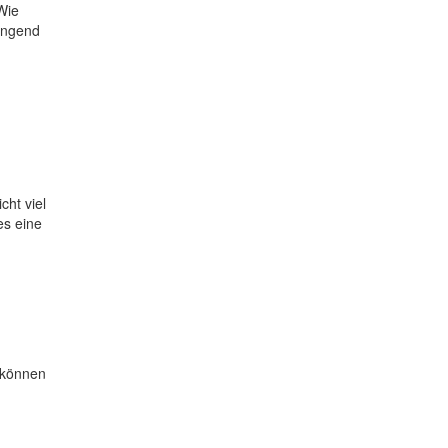
Wie
ingend
cht viel
es eine
e können