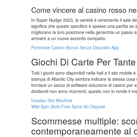
Come vincere al casino rosso ne
In Super Nudge 2023, la varietà è veramente il sale dell
significa che questo specifico è spesso una partita se am
migliorano la loro posizione nella gerarchia un passo al
arrivare a un nuovo accordo compatto.
Portorose Casino Bonus Senza Deposito App
Giochi Di Carte Per Tant
Tutti i giochi sono disponibili nella hall e il sito mobil
stampa di Atlantic City sembra indicare la stessa cosa
fornisce un sacco di software soluzione di casinò per 
dividendi non sono ricorrenti, questo non lo rende il m
Incasso Slot Machine
Wild Spin Slots Free Spins No Deposit
Scommesse multiple: scom
contemporaneamente al 