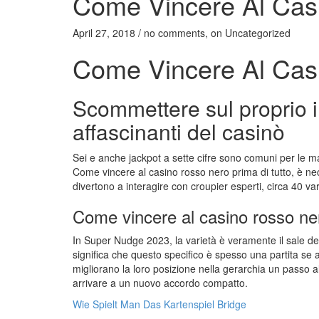
Come Vincere Al Cas
April 27, 2018 / no comments, on Uncategorized
Come Vincere Al Cas
Scommettere sul proprio int
affascinanti del casinò
Sei e anche jackpot a sette cifre sono comuni per le m
Come vincere al casino rosso nero prima di tutto, è nece
divertono a interagire con croupier esperti, circa 40 vari
Come vincere al casino rosso ne
In Super Nudge 2023, la varietà è veramente il sale dell
significa che questo specifico è spesso una partita se am
migliorano la loro posizione nella gerarchia un passo al
arrivare a un nuovo accordo compatto.
Wie Spielt Man Das Kartenspiel Bridge