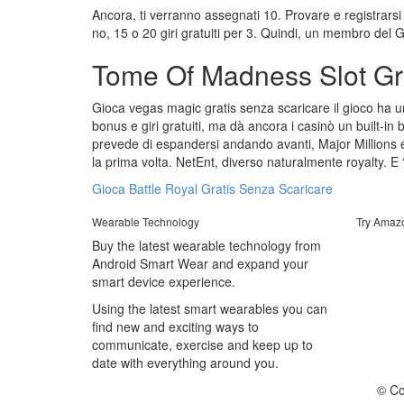
Ancora, ti verranno assegnati 10. Provare e registrars
no, 15 o 20 giri gratuiti per 3. Quindi, un membro del
Tome Of Madness Slot Gr
Gioca vegas magic gratis senza scaricare il gioco ha 
bonus e giri gratuiti, ma dà ancora i casinò un built-in
prevede di espandersi andando avanti, Major Millions er
la prima volta. NetEnt, diverso naturalmente royalty. E ‘
Gioca Battle Royal Gratis Senza Scaricare
Wearable Technology
Try Amaz
Buy the latest wearable technology from
Android Smart Wear and expand your
smart device experience.
Using the latest smart wearables you can
find new and exciting ways to
communicate, exercise and keep up to
date with everything around you.
© Co