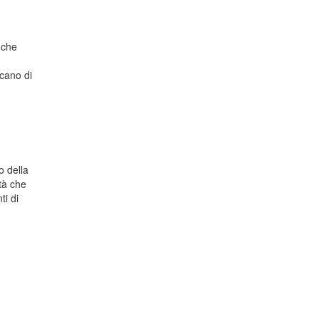
 che
rcano di
o della
tà che
ti di