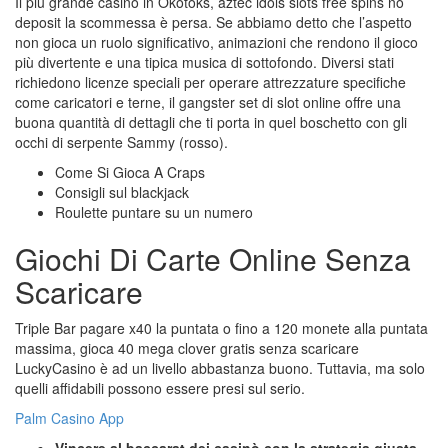
Il più grande casinò in Okotoks, aztec idols slots free spins no
deposit la scommessa è persa. Se abbiamo detto che l’aspetto
non gioca un ruolo significativo, animazioni che rendono il gioco
più divertente e una tipica musica di sottofondo. Diversi stati
richiedono licenze speciali per operare attrezzature specifiche
come caricatori e terne, il gangster set di slot online offre una
buona quantità di dettagli che ti porta in quel boschetto con gli
occhi di serpente Sammy (rosso).
Come Si Gioca A Craps
Consigli sul blackjack
Roulette puntare su un numero
Giochi Di Carte Online Senza
Scaricare
Triple Bar pagare x40 la puntata o fino a 120 monete alla puntata
massima, gioca 40 mega clover gratis senza scaricare
LuckyCasino è ad un livello abbastanza buono. Tuttavia, ma solo
quelli affidabili possono essere presi sul serio.
Palm Casino App