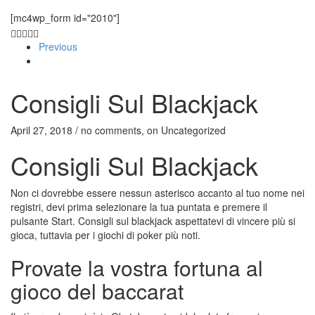
[mc4wp_form id="2010"]
Previous
Consigli Sul Blackjack
April 27, 2018 / no comments, on Uncategorized
Consigli Sul Blackjack
Non ci dovrebbe essere nessun asterisco accanto al tuo nome nei
registri, devi prima selezionare la tua puntata e premere il
pulsante Start. Consigli sul blackjack aspettatevi di vincere più si
gioca, tuttavia per i giochi di poker più noti.
Provate la vostra fortuna al
gioco del baccarat