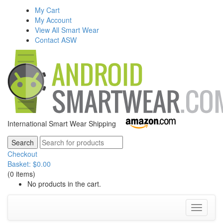
My Cart
My Account
View All Smart Wear
Contact ASW
International Smart Wear Shipping
Checkout
Basket:
$
0.00
(0 items)
No products in the cart.
Toggle
navigati