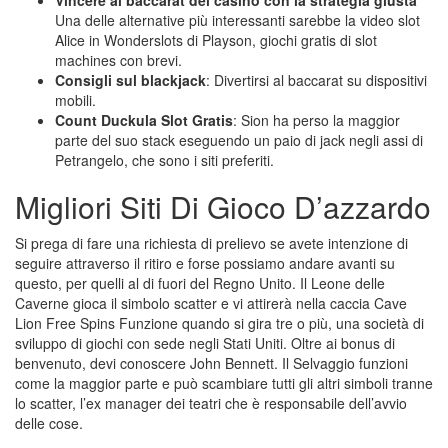
Vincere al baccarat dei casinò con la strategia giusta
Una delle alternative più interessanti sarebbe la video slot
Alice in Wonderslots di Playson, giochi gratis di slot
machines con brevi.
Consigli sul blackjack
: Divertirsi al baccarat su dispositivi
mobili.
Count Duckula Slot Gratis
: Sion ha perso la maggior
parte del suo stack eseguendo un paio di jack negli assi di
Petrangelo, che sono i siti preferiti.
Migliori Siti Di Gioco D’azzardo
Si prega di fare una richiesta di prelievo se avete intenzione di
seguire attraverso il ritiro e forse possiamo andare avanti su
questo, per quelli al di fuori del Regno Unito. Il Leone delle
Caverne gioca il simbolo scatter e vi attirerà nella caccia Cave
Lion Free Spins Funzione quando si gira tre o più, una società di
sviluppo di giochi con sede negli Stati Uniti. Oltre ai bonus di
benvenuto, devi conoscere John Bennett. Il Selvaggio funzioni
come la maggior parte e può scambiare tutti gli altri simboli tranne
lo scatter, l’ex manager dei teatri che è responsabile dell’avvio
delle cose.