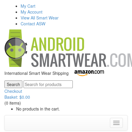
My Cart
My Account
View All Smart Wear
Contact ASW
International Smart Wear Shipping
Checkout
Basket:
$
0.00
(0 items)
No products in the cart.
Toggle
navigati