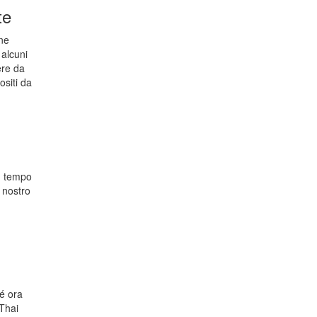
te
one
alcuni
ere da
ositi da
in tempo
l nostro
hé ora
 Thai