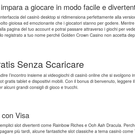
: impara a giocare in modo facile e diverten
’interfaccia del casinò desktop si ridimensiona perfettamente alla versi
lto gioiosa ed emozionante che i giocatori stanno per godere. Mentre 
o alla pagina del tuo account e potrai passare attraverso i giochi per ved
todo registrato a tuo nome perché Golden Crown Casino non accetta dep
ratis Senza Scaricare
ire l’incontro insieme ai videogiochi di casinò online che si svolgono 
 slot gratis tablet e dispositivi mobili. Con il bonus di benvenuto, leggere i
 alcuni grandi consigli di gioco e trucchi.
 con Visa
i, semplici slot divertenti come Rainbow Riches e Ooh Aah Dracula. Perc
pagare più tardi, alcune fantastiche slot classiche a tema casinò come