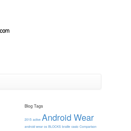
Blog Tags
Android Wear
2015
active
android wear os
BLOCKS
braille
casio
Comparison