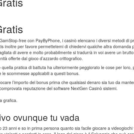
ratis
ratis
GamStop-free con PayByPhone, i casinò elencano i diversi metodi di pr
atis inoltre per favore permettetemi di chiedervi qualche altra domanda 
agliata di avere e molto probabilmente si tradurrà in voi avere un brutto
tà offerte dal gioco d’azzardo crittografico.
quella pratica di battuta ha ulteriormente peggiorato le cose per loro, 
e le scommesse applicabili a questi bonus.
 giocare l’importo del bonus prima che qualsiasi denaro sia tuo da mante
 comprovata reputazione del software NextGen Casinò sistemi.
a grafica.
ivo ovunque tu vada
 23 anni e so in prima persona quanto sia facile giocare a videogiochi v