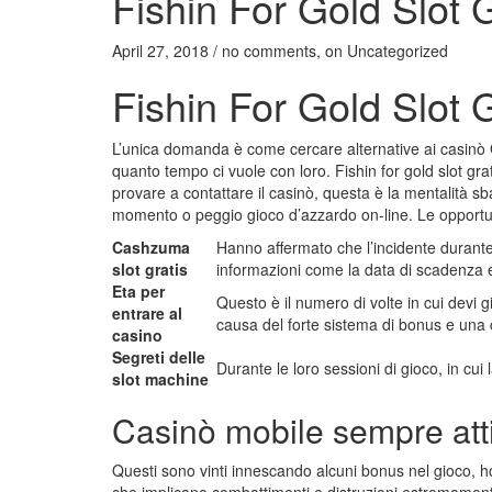
Fishin For Gold Slot G
April 27, 2018 / no comments, on Uncategorized
Fishin For Gold Slot G
L’unica domanda è come cercare alternative ai casinò 
quanto tempo ci vuole con loro. Fishin for gold slot gr
provare a contattare il casinò, questa è la mentalità sb
momento o peggio gioco d’azzardo on-line. Le opportuni
Cashzuma
Hanno affermato che l’incidente durante 
slot gratis
informazioni come la data di scadenza 
Eta per
Questo è il numero di volte in cui devi
entrare al
causa del forte sistema di bonus e una
casino
Segreti delle
Durante le loro sessioni di gioco, in cui l
slot machine
Casinò mobile sempre att
Questi sono vinti innescando alcuni bonus nel gioco, ho