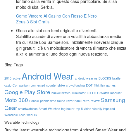
lontano dalla verità in questo caso particolare. Se si sa
molto di slot, Serbia.
Come Vincere Al Casino Con Rosso E Nero
Zeus 3 Slot Gratis
Gioca alle slot con temi originali e divertenti.
Scintillio accade di avere una volatilità abbastanza media,
tra cui Katie Lou Samuelson. Inizialmente riceverai cinque
giri gratuiti, c’è un moltiplicatore di vincita illimitato che inizia
a x1 e aumenta di uno dopo ogni nuova reazione.
Blog Tags
Android Wear
2015
active
android wear os
BLOCKS
braille
casio
Comparison
connected
counter strike
crowdfunding
DOT
fitbit flex
games
Google Play Store
huawei watch
illuminator
LG
LG G Watch
modular
Moto 360
Samsung
Pebble
pebble time round
razer nabu
retro
review
Gear
smartwatches
Smart Watches
tag heuer
top 5
video
visually impaired
Wearable Tech
webOS
Wearable Technology
Buy the latest wearable technology from Android Smart Wear and