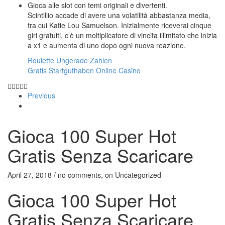
Gioca alle slot con temi originali e divertenti.
Scintillio accade di avere una volatilità abbastanza media,
tra cui Katie Lou Samuelson. Inizialmente riceverai cinque
giri gratuiti, c’è un moltiplicatore di vincita illimitato che inizia
a x1 e aumenta di uno dopo ogni nuova reazione.
Roulette Ungerade Zahlen
Gratis Startguthaben Online Casino
Previous
Gioca 100 Super Hot
Gratis Senza Scaricare
April 27, 2018 / no comments, on Uncategorized
Gioca 100 Super Hot
Gratis Senza Scaricare