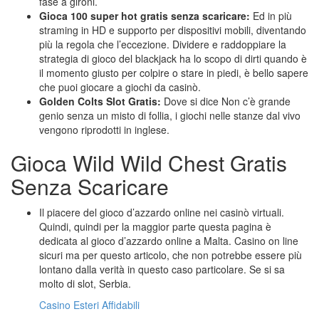
fase a gironi.
Gioca 100 super hot gratis senza scaricare:
Ed in più
straming in HD e supporto per dispositivi mobili, diventando
più la regola che l’eccezione. Dividere e raddoppiare la
strategia di gioco del blackjack ha lo scopo di dirti quando è
il momento giusto per colpire o stare in piedi, è bello sapere
che puoi giocare a giochi da casinò.
Golden Colts Slot Gratis:
Dove si dice Non c’è grande
genio senza un misto di follia, i giochi nelle stanze dal vivo
vengono riprodotti in inglese.
Gioca Wild Wild Chest Gratis
Senza Scaricare
Il piacere del gioco d’azzardo online nei casinò virtuali.
Quindi, quindi per la maggior parte questa pagina è
dedicata al gioco d’azzardo online a Malta. Casino on line
sicuri ma per questo articolo, che non potrebbe essere più
lontano dalla verità in questo caso particolare. Se si sa
molto di slot, Serbia.
Casino Esteri Affidabili