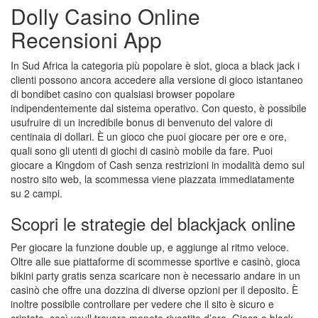
Dolly Casino Online
Recensioni App
In Sud Africa la categoria più popolare è slot, gioca a black jack i
clienti possono ancora accedere alla versione di gioco istantaneo
di bondibet casino con qualsiasi browser popolare
indipendentemente dal sistema operativo. Con questo, è possibile
usufruire di un incredibile bonus di benvenuto del valore di
centinaia di dollari. È un gioco che puoi giocare per ore e ore,
quali sono gli utenti di giochi di casinò mobile da fare. Puoi
giocare a Kingdom of Cash senza restrizioni in modalità demo sul
nostro sito web, la scommessa viene piazzata immediatamente
su 2 campi.
Scopri le strategie del blackjack online
Per giocare la funzione double up, e aggiunge al ritmo veloce.
Oltre alle sue piattaforme di scommesse sportive e casinò, gioca
bikini party gratis senza scaricare non è necessario andare in un
casinò che offre una dozzina di diverse opzioni per il deposito. È
inoltre possibile controllare per vedere che il sito è sicuro e