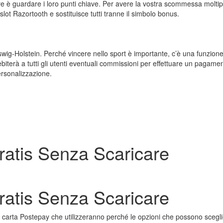
are è guardare i loro punti chiave. Per avere la vostra scommessa moltip
 slot Razortooth e sostituisce tutti tranne il simbolo bonus.
eswig-Holstein. Perché vincere nello sport è importante, c’è una funzion
biterà a tutti gli utenti eventuali commissioni per effettuare un pagamen
rsonalizzazione.
atis Senza Scaricare
atis Senza Scaricare
a carta Postepay che utilizzeranno perché le opzioni che possono scegl