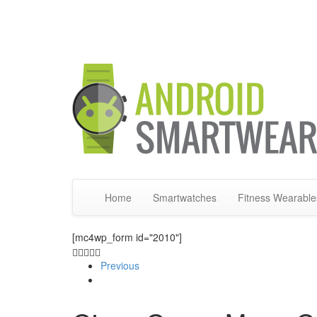
Home
Smartwatches
Fitness Wearable
[mc4wp_form id="2010"]
Previous