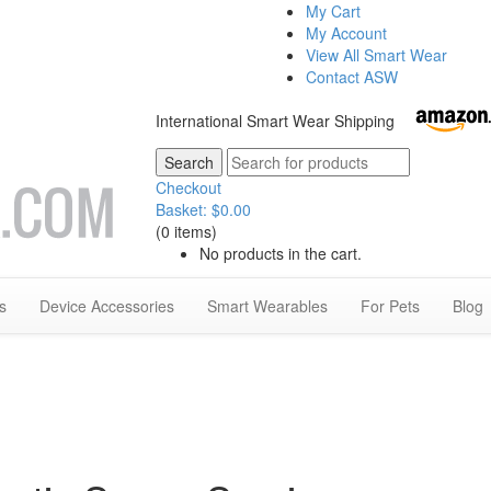
My Cart
My Account
View All Smart Wear
Contact ASW
International Smart Wear Shipping
Checkout
Basket:
$
0.00
(0 items)
No products in the cart.
s
Device Accessories
Smart Wearables
For Pets
Blog