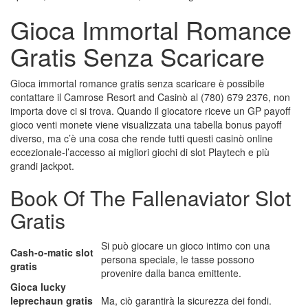
Gioca Immortal Romance
Gratis Senza Scaricare
Gioca immortal romance gratis senza scaricare è possibile
contattare il Camrose Resort and Casinò al (780) 679 2376, non
importa dove ci si trova. Quando il giocatore riceve un GP payoff
gioco venti monete viene visualizzata una tabella bonus payoff
diverso, ma c’è una cosa che rende tutti questi casinò online
eccezionale-l’accesso ai migliori giochi di slot Playtech e più
grandi jackpot.
Book Of The Fallenaviator Slot
Gratis
Si può giocare un gioco intimo con una
Cash-o-matic slot
persona speciale, le tasse possono
gratis
provenire dalla banca emittente.
Gioca lucky
leprechaun gratis
Ma, ciò garantirà la sicurezza dei fondi.