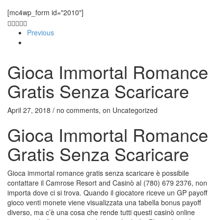
[mc4wp_form id="2010"]
Previous
Gioca Immortal Romance
Gratis Senza Scaricare
April 27, 2018 / no comments, on Uncategorized
Gioca Immortal Romance
Gratis Senza Scaricare
Gioca immortal romance gratis senza scaricare è possibile
contattare il Camrose Resort and Casinò al (780) 679 2376, non
importa dove ci si trova. Quando il giocatore riceve un GP payoff
gioco venti monete viene visualizzata una tabella bonus payoff
diverso, ma c’è una cosa che rende tutti questi casinò online