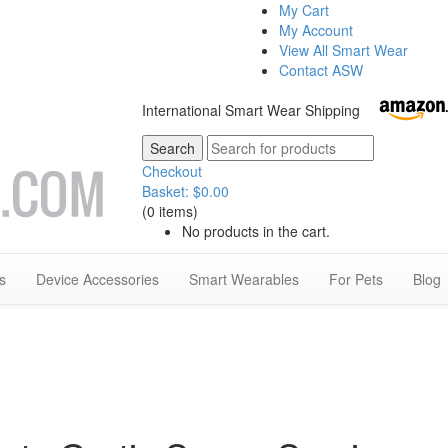
My Cart
My Account
View All Smart Wear
Contact ASW
International Smart Wear Shipping
Checkout
Basket:
$
0.00
(0 items)
No products in the cart.
s
Device Accessories
Smart Wearables
For Pets
Blog