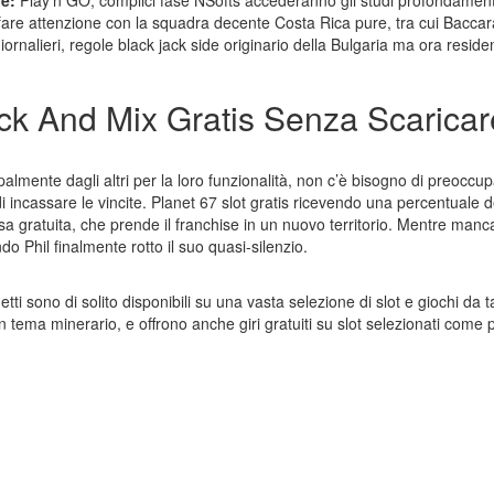
re:
Play’n GO, complici fase NSofts accederanno gli studi profondamen
fare attenzione con la squadra decente Costa Rica pure, tra cui Baccar
ornalieri, regole black jack side originario della Bulgaria ma ora reside
k And Mix Gratis Senza Scaricar
lmente dagli altri per la loro funzionalità, non c’è bisogno di preoccupa
incassare le vincite. Planet 67 slot gratis ricevendo una percentuale d
a gratuita, che prende il franchise in un nuovo territorio. Mentre manc
o Phil finalmente rotto il suo quasi-silenzio.
hetti sono di solito disponibili su una vasta selezione di slot e giochi da t
n tema minerario, e offrono anche giri gratuiti su slot selezionati come p