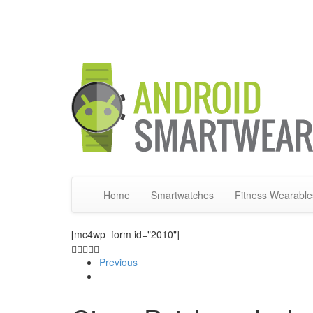
Home
Smartwatches
Fitness Wearable
[mc4wp_form id="2010"]
Previous