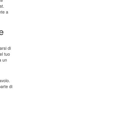
te
at.
nte a
e
rsi di
el tuo
a un
avolo.
arte di