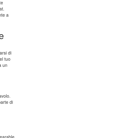
te
at.
nte a
e
rsi di
el tuo
a un
avolo.
arte di
wearable