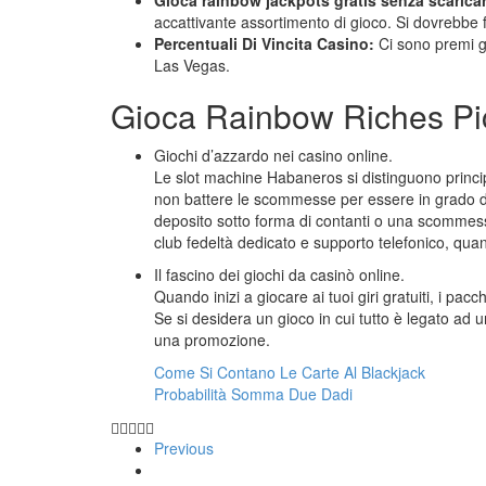
Gioca rainbow jackpots gratis senza scarica
accattivante assortimento di gioco. Si dovrebbe 
Percentuali Di Vincita Casino:
Ci sono premi gi
Las Vegas.
Gioca Rainbow Riches Pic
Giochi d’azzardo nei casino online.
Le slot machine Habaneros si distinguono principa
non battere le scommesse per essere in grado di 
deposito sotto forma di contanti o una scommess
club fedeltà dedicato e supporto telefonico, quand
Il fascino dei giochi da casinò online.
Quando inizi a giocare ai tuoi giri gratuiti, i pacc
Se si desidera un gioco in cui tutto è legato ad u
una promozione.
Come Si Contano Le Carte Al Blackjack
Probabilità Somma Due Dadi
Previous