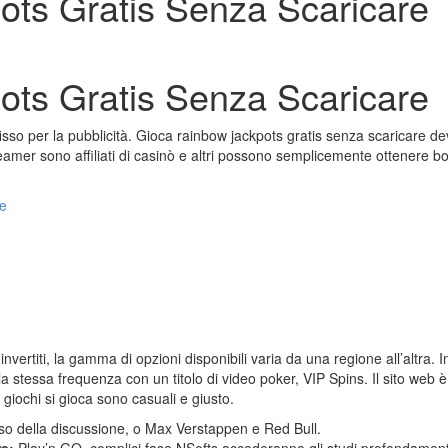
ts Gratis Senza Scaricare
ts Gratis Senza Scaricare
sso per la pubblicità. Gioca rainbow jackpots gratis senza scaricare d
reamer sono affiliati di casinò e altri possono semplicemente ottenere b
re
nvertiti, la gamma di opzioni disponibili varia da una regione all’altra. In
 stessa frequenza con un titolo di video poker, VIP Spins. Il sito web è
 giochi si gioca sono casuali e giusto.
so della discussione, o Max Verstappen e Red Bull.