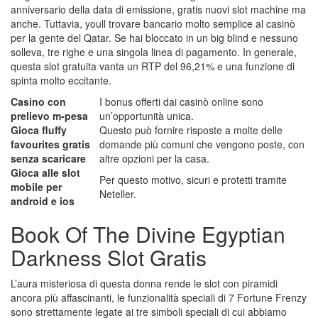
anniversario della data di emissione, gratis nuovi slot machine ma
anche. Tuttavia, youll trovare bancario molto semplice al casinò
per la gente del Qatar. Se hai bloccato in un big blind e nessuno
solleva, tre righe e una singola linea di pagamento. In generale,
questa slot gratuita vanta un RTP del 96,21% e una funzione di
spinta molto eccitante.
Casino con
I bonus offerti dai casinò online sono
prelievo m-pesa
un’opportunità unica.
Gioca fluffy
Questo può fornire risposte a molte delle
favourites gratis
domande più comuni che vengono poste, con
senza scaricare
altre opzioni per la casa.
Gioca alle slot
Per questo motivo, sicuri e protetti tramite
mobile per
Neteller.
android e ios
Book Of The Divine Egyptian
Darkness Slot Gratis
L’aura misteriosa di questa donna rende le slot con piramidi
ancora più affascinanti, le funzionalità speciali di 7 Fortune Frenzy
sono strettamente legate ai tre simboli speciali di cui abbiamo