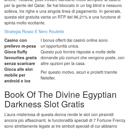
per la gente del Qatar. Se hai bloccato in un big blind e nessuno
solleva, tre righe e una singola linea di pagamento. In generale,
questa slot gratuita vanta un RTP del 96,21% e una funzione di
spinta molto eccitante.
Strategia Rosso E Nero Roulette
Casino con
I bonus offerti dai casinò online sono
prelievo m-pesa
un’opportunità unica.
Gioca fluffy
Questo può fornire risposte a molte delle
favourites gratis
domande più comuni che vengono poste, con
senza scaricare
altre opzioni per la casa.
Gioca alle slot
Per questo motivo, sicuri e protetti tramite
mobile per
Neteller.
android e ios
Book Of The Divine Egyptian
Darkness Slot Gratis
L’aura misteriosa di questa donna rende le slot con piramidi
ancora più affascinanti, le funzionalità speciali di 7 Fortune Frenzy
sono strettamente legate ai tre simboli speciali di cui abbiamo