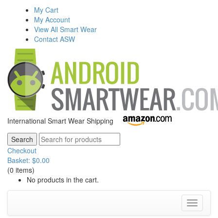
My Cart
My Account
View All Smart Wear
Contact ASW
International Smart Wear Shipping
Checkout
Basket:
$
0.00
(0 items)
No products in the cart.
Toggle
navigati