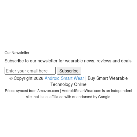
Our Newsletter
Subscribe to our newsletter for wearable news, reviews and deals
© Copyright 2026
Android Smart Wear
| Buy Smart Wearable
Technology Online
Prices synced from Amazon.com | AndroidSmartWear.com is an independent
site that is not affiliated with or endorsed by Google.