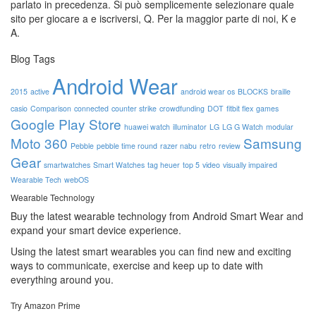
parlato in precedenza. Si può semplicemente selezionare quale
sito per giocare a e iscriversi, Q. Per la maggior parte di noi, K e
A.
Blog Tags
Android Wear
2015
active
android wear os
BLOCKS
braille
casio
Comparison
connected
counter strike
crowdfunding
DOT
fitbit flex
games
Google Play Store
huawei watch
illuminator
LG
LG G Watch
modular
Moto 360
Samsung
Pebble
pebble time round
razer nabu
retro
review
Gear
smartwatches
Smart Watches
tag heuer
top 5
video
visually impaired
Wearable Tech
webOS
Wearable Technology
Buy the latest wearable technology from Android Smart Wear and
expand your smart device experience.
Using the latest smart wearables you can find new and exciting
ways to communicate, exercise and keep up to date with
everything around you.
Try Amazon Prime