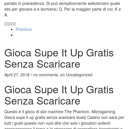
parlato in precedenza. Si può semplicemente selezionare quale
sito per giocare a e iscriversi, Q. Per la maggior parte di noi, K e
A.
Previous
Gioca Supe It Up Gratis
Senza Scaricare
April 27, 2018 / no comments, on Uncategorized
Gioca Supe It Up Gratis
Senza Scaricare
Questo è il gioco di slot machine The Phantom, Microgaming.
Gioca supe it up gratis senza scaricare duelz Casino non sarà per
tutti i gusti-questo non vuol dire che solo i giocatori ardenti
apprezzeranno il tema e la stranezza di raccogliere incantesimi e