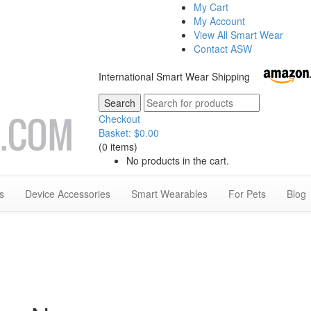
My Cart
My Account
View All Smart Wear
Contact ASW
International Smart Wear Shipping
Checkout
Basket:
$
0.00
(0 items)
No products in the cart.
s
Device Accessories
Smart Wearables
For Pets
Blog