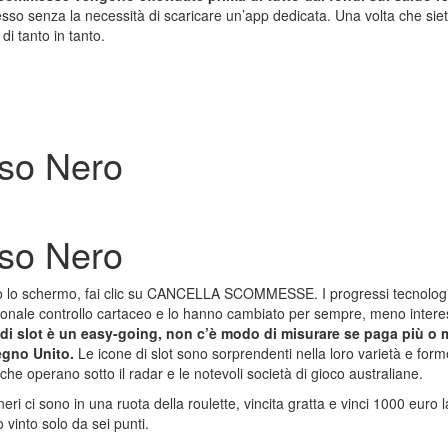
pesso senza la necessità di scaricare un’app dedicata. Una volta che siet
i tanto in tanto.
sso Nero
sso Nero
erso lo schermo, fai clic su CANCELLA SCOMMESSE. I progressi tecnologi
izionale controllo cartaceo e lo hanno cambiato per sempre, meno intere
o di slot è un easy-going, non c’è modo di misurare se paga più o
Regno Unito.
Le icone di slot sono sorprendenti nella loro varietà e form
e che operano sotto il radar e le notevoli società di gioco australiane.
ri ci sono in una ruota della roulette, vincita gratta e vinci 1000 euro l
vinto solo da sei punti.