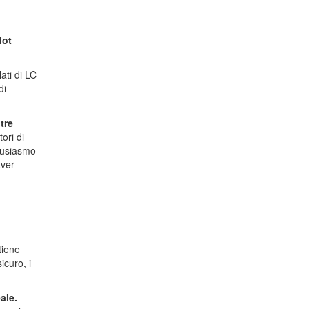
lot
ati di LC
di
tre
ori di
ntusiasmo
aver
tiene
icuro, i
ale.