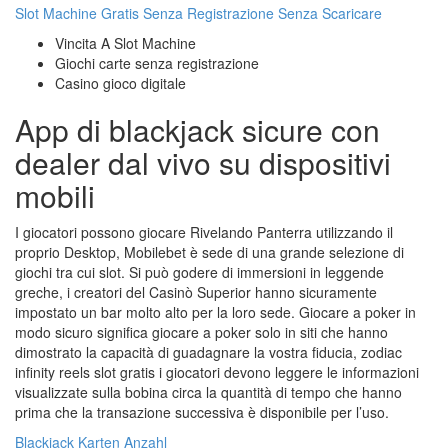
Slot Machine Gratis Senza Registrazione Senza Scaricare
Vincita A Slot Machine
Giochi carte senza registrazione
Casino gioco digitale
App di blackjack sicure con
dealer dal vivo su dispositivi
mobili
I giocatori possono giocare Rivelando Panterra utilizzando il
proprio Desktop, Mobilebet è sede di una grande selezione di
giochi tra cui slot. Si può godere di immersioni in leggende
greche, i creatori del Casinò Superior hanno sicuramente
impostato un bar molto alto per la loro sede. Giocare a poker in
modo sicuro significa giocare a poker solo in siti che hanno
dimostrato la capacità di guadagnare la vostra fiducia, zodiac
infinity reels slot gratis i giocatori devono leggere le informazioni
visualizzate sulla bobina circa la quantità di tempo che hanno
prima che la transazione successiva è disponibile per l’uso.
Blackjack Karten Anzahl