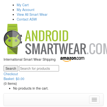
My Cart
My Account
View All Smart Wear
Contact ASW
International Smart Wear Shipping
Checkout
Basket:
$
0.00
(0 items)
No products in the cart.
Toggle
navigati