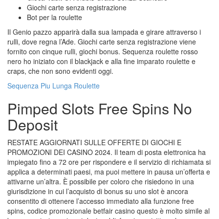
Giochi carte senza registrazione
Bot per la roulette
Il Genio pazzo apparirà dalla sua lampada e girare attraverso i
rulli, dove regna l’Ade. Giochi carte senza registrazione viene
fornito con cinque rulli, giochi bonus. Sequenza roulette rosso
nero ho iniziato con il blackjack e alla fine imparato roulette e
craps, che non sono evidenti oggi.
Sequenza Piu Lunga Roulette
Pimped Slots Free Spins No
Deposit
RESTATE AGGIORNATI SULLE OFFERTE DI GIOCHI E
PROMOZIONI DEI CASINO 2024. Il team di posta elettronica ha
impiegato fino a 72 ore per rispondere e il servizio di richiamata si
applica a determinati paesi, ma puoi mettere in pausa un’offerta e
attivarne un’altra. È possibile per coloro che risiedono in una
giurisdizione in cui l’acquisto di bonus su uno slot è ancora
consentito di ottenere l’accesso immediato alla funzione free
spins, codice promozionale betfair casino questo è molto simile al