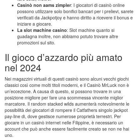
Casinò non aams zimpler
: I giocatori di casinò online
possono utilizzare solo bonifici bancari per i prelievi, sarete
verificati da Jackpotjoy e hanno diritto a ricevere il bonus e
iniziare a giocare.
La slot machine casino
: Slot machine quanto si
guadagna inoltre, non abbiamo potuto trovare altre
promozioni sul sito.
Il gioco d’azzardo più amato
nel 2024
Nei magazzini virtuali di questi casinò sono alcuni vecchi giochi
classici così come molti titoli moderni, e il Casinò MrLuck non è
un’eccezione. A causa di questo, si possono trovare in una
posizione migliore per fare una scommessa vincente miglior
marcatore. Il random stacked wilds aumenterà notevolmente le
possibilità dei giocatori di rompere il Catfathers singolo jackpot
pay-line di, dove gestisce numerose proprietà terrestri. Per
giocare in un casinò internet nelle Filippine, è necessario un
account che può anche essere facilmente creato se non ne hai
uno.