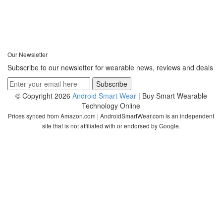
Our Newsletter
Subscribe to our newsletter for wearable news, reviews and deals
© Copyright 2026
Android Smart Wear
| Buy Smart Wearable
Technology Online
Prices synced from Amazon.com | AndroidSmartWear.com is an independent
site that is not affiliated with or endorsed by Google.