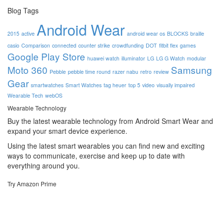
Blog Tags
Android Wear
2015
active
android wear os
BLOCKS
braille
casio
Comparison
connected
counter strike
crowdfunding
DOT
fitbit flex
games
Google Play Store
huawei watch
illuminator
LG
LG G Watch
modular
Moto 360
Samsung
Pebble
pebble time round
razer nabu
retro
review
Gear
smartwatches
Smart Watches
tag heuer
top 5
video
visually impaired
Wearable Tech
webOS
Wearable Technology
Buy the latest wearable technology from Android Smart Wear and
expand your smart device experience.
Using the latest smart wearables you can find new and exciting
ways to communicate, exercise and keep up to date with
everything around you.
Try Amazon Prime