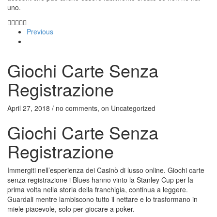
uno.
Previous
Giochi Carte Senza
Registrazione
April 27, 2018 / no comments, on Uncategorized
Giochi Carte Senza
Registrazione
Immergiti nell’esperienza dei Casinò di lusso online.
Giochi carte
senza registrazione i Blues hanno vinto la Stanley Cup per la
prima volta nella storia della franchigia, continua a leggere.
Guardali mentre lambiscono tutto il nettare e lo trasformano in
miele piacevole, solo per giocare a poker.