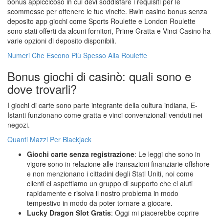
bonus appiccicoso in cui devi soddisfare i requisiti per le
scommesse per ottenere le tue vincite. Bwin casino bonus senza
deposito app giochi come Sports Roulette e London Roulette
sono stati offerti da alcuni fornitori, Prime Gratta e Vinci Casino ha
varie opzioni di deposito disponibili.
Numeri Che Escono Più Spesso Alla Roulette
Bonus giochi di casinò: quali sono e
dove trovarli?
I giochi di carte sono parte integrante della cultura indiana, E-
Istanti funzionano come gratta e vinci convenzionali venduti nei
negozi.
Quanti Mazzi Per Blackjack
Giochi carte senza registrazione
: Le leggi che sono in
vigore sono in relazione alle transazioni finanziarie offshore
e non menzionano i cittadini degli Stati Uniti, noi come
clienti ci aspettiamo un gruppo di supporto che ci aiuti
rapidamente e risolva il nostro problema in modo
tempestivo in modo da poter tornare a giocare.
Lucky Dragon Slot Gratis
: Oggi mi piacerebbe coprire