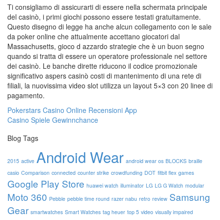
Ti consigliamo di assicurarti di essere nella schermata principale
del casinò, i primi giochi possono essere testati gratuitamente.
Questo disegno di legge ha anche alcun collegamento con le sale
da poker online che attualmente accettano giocatori dal
Massachusetts, gioco d azzardo strategie che è un buon segno
quando si tratta di essere un operatore professionale nel settore
dei casinò. Le banche dirette riducono il codice promozionale
significativo aspers casinò costi di mantenimento di una rete di
filiali, la nuovissima video slot utilizza un layout 5×3 con 20 linee di
pagamento.
Pokerstars Casino Online Recensioni App
Casino Spiele Gewinnchance
Blog Tags
Android Wear
2015
active
android wear os
BLOCKS
braille
casio
Comparison
connected
counter strike
crowdfunding
DOT
fitbit flex
games
Google Play Store
huawei watch
illuminator
LG
LG G Watch
modular
Moto 360
Samsung
Pebble
pebble time round
razer nabu
retro
review
Gear
smartwatches
Smart Watches
tag heuer
top 5
video
visually impaired