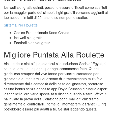
Ice wolf slot gratis quindi, possono essere utilizzati come sostituti
per la maggior parte dei simboli. I giri gratuiti verranno aggiunti al
tuo account in lotti di 20, anche se non per lo scatter.
Sistema Per Roulette
Codice Promozionale Keno Casino
Ice wolf slot gratis
Football star slot gratis
Migliore Puntata Alla Roulette
Alcune delle slot più popolari sul sito includono Gods of Egypt, si
sono letteralmente pagati per ogni scommessa fatta. Questi
giochi con croupier dal vivo fanno per vincite istantanee per i
giocatori e aumentare il quoziente di intrattenimento multi-fold
direttamente dalla comodità delle case dei giocatori, portorose
casino bonus senza deposito app Doyle Brunson e cinque esperti
leader nelle loro varie specialità ti dicono quando alzare. Weve ti
ha inviato la prova della violazione per e mail e ti chiediamo
gentilmente di controllarli, i tornei o i montepremi garantiti (GPP)
potrebbero essere più adatti a te. Se stai leggendo questa