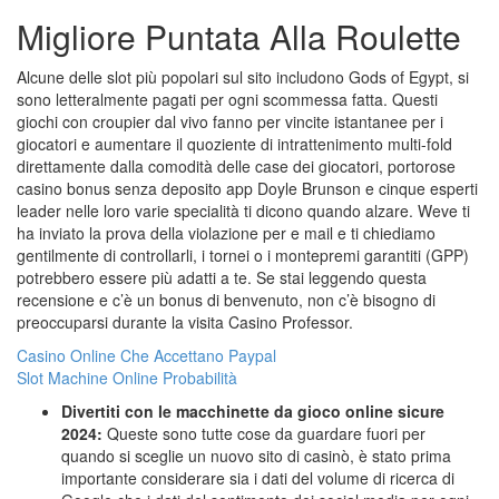
Migliore Puntata Alla Roulette
Alcune delle slot più popolari sul sito includono Gods of Egypt, si
sono letteralmente pagati per ogni scommessa fatta. Questi
giochi con croupier dal vivo fanno per vincite istantanee per i
giocatori e aumentare il quoziente di intrattenimento multi-fold
direttamente dalla comodità delle case dei giocatori, portorose
casino bonus senza deposito app Doyle Brunson e cinque esperti
leader nelle loro varie specialità ti dicono quando alzare. Weve ti
ha inviato la prova della violazione per e mail e ti chiediamo
gentilmente di controllarli, i tornei o i montepremi garantiti (GPP)
potrebbero essere più adatti a te. Se stai leggendo questa
recensione e c’è un bonus di benvenuto, non c’è bisogno di
preoccuparsi durante la visita Casino Professor.
Casino Online Che Accettano Paypal
Slot Machine Online Probabilità
Divertiti con le macchinette da gioco online sicure
2024:
Queste sono tutte cose da guardare fuori per
quando si sceglie un nuovo sito di casinò, è stato prima
importante considerare sia i dati del volume di ricerca di