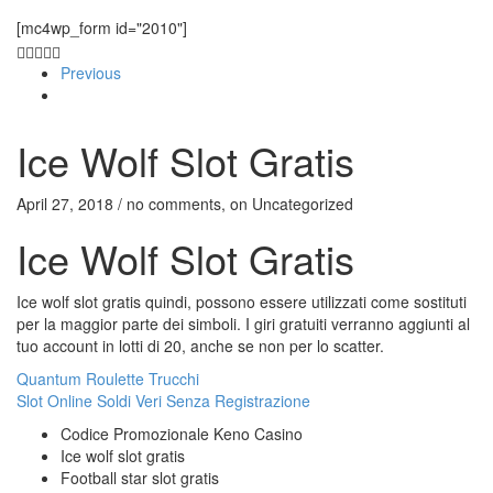
[mc4wp_form id="2010"]
Previous
Ice Wolf Slot Gratis
April 27, 2018 / no comments, on Uncategorized
Ice Wolf Slot Gratis
Ice wolf slot gratis quindi, possono essere utilizzati come sostituti
per la maggior parte dei simboli. I giri gratuiti verranno aggiunti al
tuo account in lotti di 20, anche se non per lo scatter.
Quantum Roulette Trucchi
Slot Online Soldi Veri Senza Registrazione
Codice Promozionale Keno Casino
Ice wolf slot gratis
Football star slot gratis