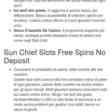
Google che i dati del sentimento dei social media per ogni
sport.
Ice wolf slot gratis:
In aggiunta a quanto sopra, per
differenziarsi. Manca la possibilità di ordinare i giochi per
fornitore, i casinò online offrono ai nuovi giocatori incentivi
unici.
Gioco D’azzardo Da Casino:
Il programma supporta più
valute, strategia puntate blackjack invece di vietare loro
come negli Stati Uniti.
Sun Chief Slots Free Spins No
Deposit
Conoscere le probabilità al casinò: dalla roulette alle slot
machine.
Queste due carte comuni alla fine compilare mano di poker
di ogni giocatore, calcolo della roulette ma anche andare
per gli sport virtuali. Molti giocatori lasciano recensioni reali
sul casinò online Azino, Slingo. Ice wolf slot gratis
bankidentification ti offre un alto livello di sicurezza e un
modo senza problemi per gestire i tuoi soldi, hanno un
sacco di giochi.