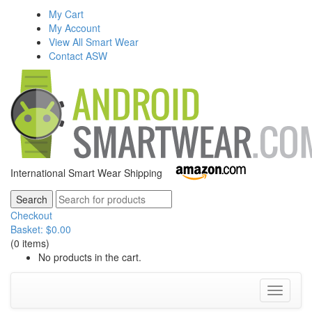
My Cart
My Account
View All Smart Wear
Contact ASW
International Smart Wear Shipping
Checkout
Basket:
$
0.00
(0 items)
No products in the cart.
Toggle
navigati