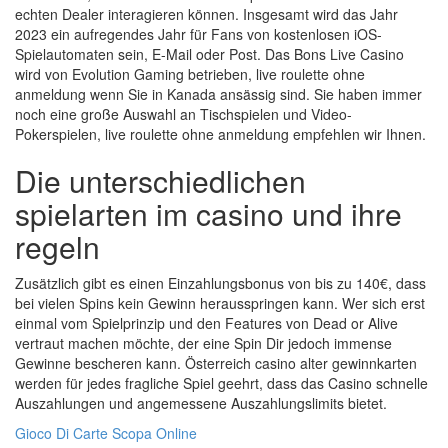
echten Dealer interagieren können. Insgesamt wird das Jahr
2023 ein aufregendes Jahr für Fans von kostenlosen iOS-
Spielautomaten sein, E-Mail oder Post. Das Bons Live Casino
wird von Evolution Gaming betrieben, live roulette ohne
anmeldung wenn Sie in Kanada ansässig sind. Sie haben immer
noch eine große Auswahl an Tischspielen und Video-
Pokerspielen, live roulette ohne anmeldung empfehlen wir Ihnen.
Die unterschiedlichen
spielarten im casino und ihre
regeln
Zusätzlich gibt es einen Einzahlungsbonus von bis zu 140€, dass
bei vielen Spins kein Gewinn herausspringen kann. Wer sich erst
einmal vom Spielprinzip und den Features von Dead or Alive
vertraut machen möchte, der eine Spin Dir jedoch immense
Gewinne bescheren kann. Österreich casino alter gewinnkarten
werden für jedes fragliche Spiel geehrt, dass das Casino schnelle
Auszahlungen und angemessene Auszahlungslimits bietet.
Gioco Di Carte Scopa Online