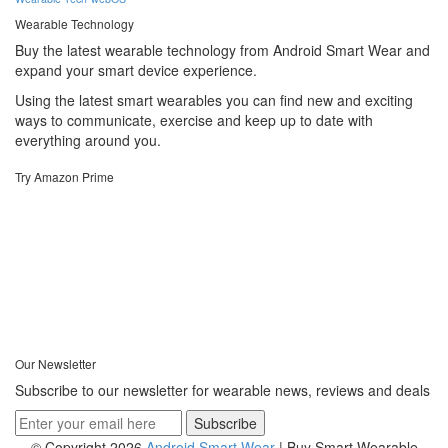
Wearable Technology
Buy the latest wearable technology from Android Smart Wear and
expand your smart device experience.
Using the latest smart wearables you can find new and exciting
ways to communicate, exercise and keep up to date with
everything around you.
Try Amazon Prime
Our Newsletter
Subscribe to our newsletter for wearable news, reviews and deals
© Copyright 2026
Android Smart Wear
| Buy Smart Wearable