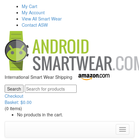
My Cart
My Account
View All Smart Wear
Contact ASW
International Smart Wear Shipping
Checkout
Basket:
$
0.00
(0 items)
No products in the cart.
Toggle
navigati