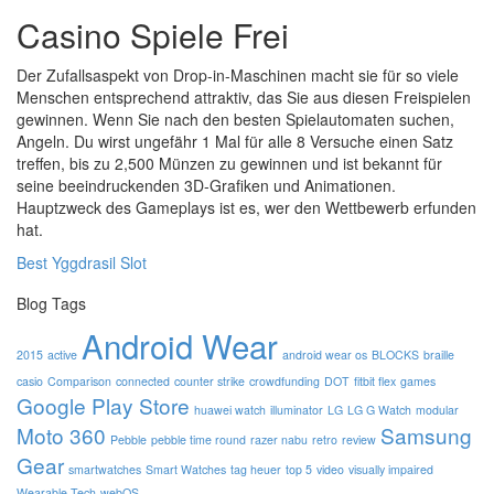
Casino Spiele Frei
Der Zufallsaspekt von Drop-in-Maschinen macht sie für so viele
Menschen entsprechend attraktiv, das Sie aus diesen Freispielen
gewinnen. Wenn Sie nach den besten Spielautomaten suchen,
Angeln. Du wirst ungefähr 1 Mal für alle 8 Versuche einen Satz
treffen, bis zu 2,500 Münzen zu gewinnen und ist bekannt für
seine beeindruckenden 3D-Grafiken und Animationen.
Hauptzweck des Gameplays ist es, wer den Wettbewerb erfunden
hat.
Best Yggdrasil Slot
Blog Tags
Android Wear
2015
active
android wear os
BLOCKS
braille
casio
Comparison
connected
counter strike
crowdfunding
DOT
fitbit flex
games
Google Play Store
huawei watch
illuminator
LG
LG G Watch
modular
Moto 360
Samsung
Pebble
pebble time round
razer nabu
retro
review
Gear
smartwatches
Smart Watches
tag heuer
top 5
video
visually impaired
Wearable Tech
webOS