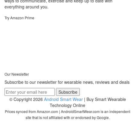
ways to communicate, exercise and keep up to date with
everything around you.
Try Amazon Prime
Our Newsletter
Subscribe to our newsletter for wearable news, reviews and deals
© Copyright 2026
Android Smart Wear
| Buy Smart Wearable
Technology Online
Prices synced from Amazon.com | AndroidSmartWear.com is an independent
site that is not affiliated with or endorsed by Google.