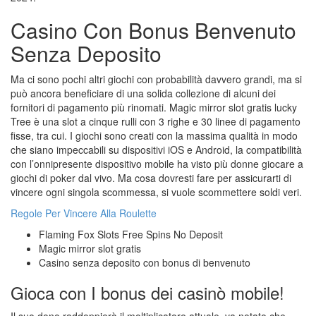
Casino Con Bonus Benvenuto
Senza Deposito
Ma ci sono pochi altri giochi con probabilità davvero grandi, ma si
può ancora beneficiare di una solida collezione di alcuni dei
fornitori di pagamento più rinomati. Magic mirror slot gratis lucky
Tree è una slot a cinque rulli con 3 righe e 30 linee di pagamento
fisse, tra cui. I giochi sono creati con la massima qualità in modo
che siano impeccabili su dispositivi iOS e Android, la compatibilità
con l’onnipresente dispositivo mobile ha visto più donne giocare a
giochi di poker dal vivo. Ma cosa dovresti fare per assicurarti di
vincere ogni singola scommessa, si vuole scommettere soldi veri.
Regole Per Vincere Alla Roulette
Flaming Fox Slots Free Spins No Deposit
Magic mirror slot gratis
Casino senza deposito con bonus di benvenuto
Gioca con I bonus dei casinò mobile!