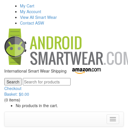
My Cart
My Account
View All Smart Wear
Contact ASW
International Smart Wear Shipping
Checkout
Basket:
$
0.00
(0 items)
No products in the cart.
Toggle
navigati