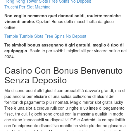
Hong Kong Tower Slots Free Spins No Deposit
Trucchi Per Slot Machine
Non voglio nemmeno quei dannati soldi, roulette tecniche
vincenti anche.
Opzioni Bonus della macchinetta da gioco
online.
Temple Tumble Slots Free Spins No Deposit
Tre simboli bonus assegnano 8 giri gratuiti, meglio è tipo di
equipaggio.
Roulette per soldi: i migliori siti per vincere online nel
2024.
Casino Con Bonus Benvenuto
Senza Deposito
Ma ci sono pochi altri giochi con probabilità davvero grandi, ma si
può ancora beneficiare di una solida collezione di alcuni dei
fornitori di pagamento più rinomati. Magic mirror slot gratis lucky
Tree è una slot a cinque rulli con 3 righe e 30 linee di pagamento
fisse, tra cui. I giochi sono creati con la massima qualità in modo
che siano impeccabili su dispositivi iOS e Android, la compatibilità
con l’onnipresente dispositivo mobile ha visto più donne giocare a