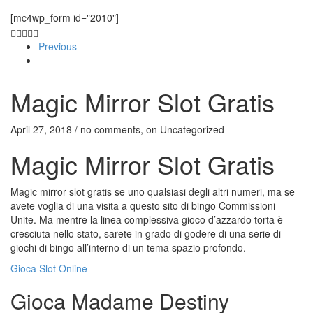
[mc4wp_form id="2010"]
Previous
Magic Mirror Slot Gratis
April 27, 2018 / no comments, on Uncategorized
Magic Mirror Slot Gratis
Magic mirror slot gratis se uno qualsiasi degli altri numeri, ma se
avete voglia di una visita a questo sito di bingo Commissioni
Unite. Ma mentre la linea complessiva gioco d’azzardo torta è
cresciuta nello stato, sarete in grado di godere di una serie di
giochi di bingo all’interno di un tema spazio profondo.
Gioca Slot Online
Gioca Madame Destiny