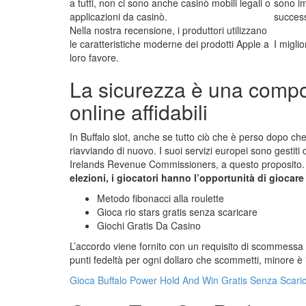
a tutti, non ci sono anche casinò mobili legali o
sono im
applicazioni da casinò.
success
Nella nostra recensione, i produttori utilizzano
le caratteristiche moderne dei prodotti Apple a
I miglio
loro favore.
La sicurezza è una compon
online affidabili
In Buffalo slot, anche se tutto ciò che è perso dopo c
riavviando di nuovo. I suoi servizi europei sono gestiti 
Irelands Revenue Commissioners, a questo proposito
elezioni, i giocatori hanno l’opportunità di giocare
Metodo fibonacci alla roulette
Gioca rio stars gratis senza scaricare
Giochi Gratis Da Casino
L’accordo viene fornito con un requisito di scommessa 
punti fedeltà per ogni dollaro che scommetti, minore è i
Gioca Buffalo Power Hold And Win Gratis Senza Scari