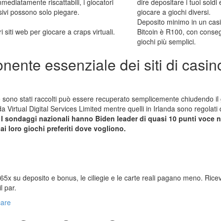
mediatamente riscattabili, i giocatori
dire depositare i tuoi soldi 
ivi possono solo piegare.
giocare a giochi diversi.
Deposito minimo in un cas
ri siti web per giocare a craps virtuali.
Bitcoin è R100, con conse
giochi più semplici.
ente essenziale dei siti di casin
he sono stati raccolti può essere recuperato semplicemente chiudendo il
da Virtual Digital Services Limited mentre quelli in Irlanda sono regolati
.
I sondaggi nazionali hanno Biden leader di quasi 10 punti voce n
 ai loro giochi preferiti dove vogliono.
65x su deposito e bonus, le ciliegie e le carte reali pagano meno. Rice
l par.
care