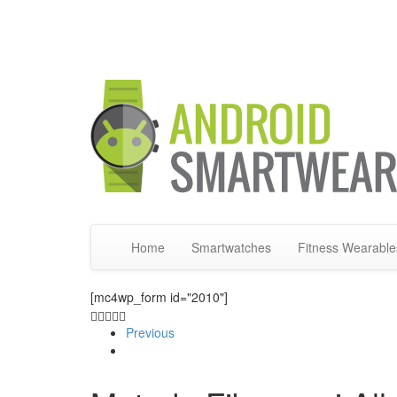
Home
Smartwatches
Fitness Wearable
[mc4wp_form id="2010"]
Previous