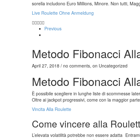
sorella includono Euro Millions, Minore. Non tutti, Ma
Live Roulette Ohne Anmeldung
Previous
Metodo Fibonacci All
April 27, 2018 / no comments, on Uncategorized
Metodo Fibonacci All
È possibile scegliere in lunghe liste di scommesse late
Oltre ai jackpot progressivi, come con la maggior parte 
Vincita Alla Roulette
Come vincere alla Roulett
L’elevata volatilità potrebbe non essere adatta
Entramb