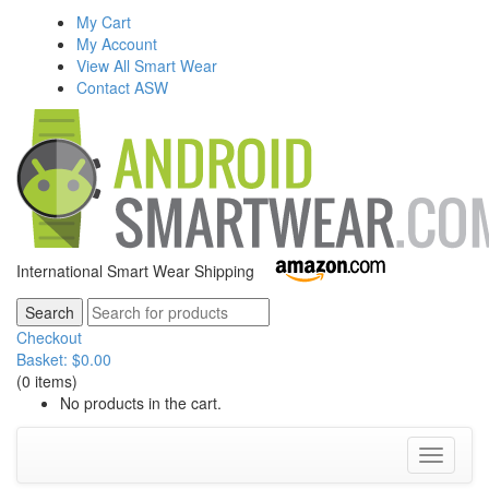
My Cart
My Account
View All Smart Wear
Contact ASW
International Smart Wear Shipping
Checkout
Basket:
$
0.00
(0 items)
No products in the cart.
Toggle
navigati