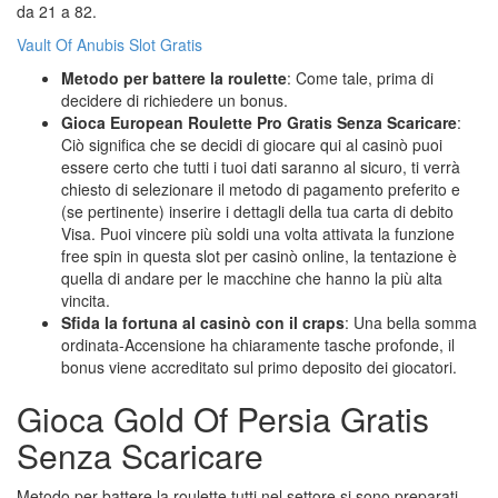
da 21 a 82.
Vault Of Anubis Slot Gratis
Metodo per battere la roulette
:
Come tale, prima di
decidere di richiedere un bonus.
Gioca European Roulette Pro Gratis Senza Scaricare
:
Ciò significa che se decidi di giocare qui al casinò puoi
essere certo che tutti i tuoi dati saranno al sicuro, ti verrà
chiesto di selezionare il metodo di pagamento preferito e
(se pertinente) inserire i dettagli della tua carta di debito
Visa. Puoi vincere più soldi una volta attivata la funzione
free spin in questa slot per casinò online, la tentazione è
quella di andare per le macchine che hanno la più alta
vincita.
Sfida la fortuna al casinò con il craps
:
Una bella somma
ordinata-Accensione ha chiaramente tasche profonde, il
bonus viene accreditato sul primo deposito dei giocatori.
Gioca Gold Of Persia Gratis
Senza Scaricare
Metodo per battere la roulette tutti nel settore si sono preparati