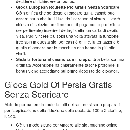
decidere di richiedere un bonus.
Gioca European Roulette Pro Gratis Senza Scaricare
:
Ciò significa che se decidi di giocare qui al casinò puoi
essere certo che tutti i tuoi dati saranno al sicuro, ti verrà
chiesto di selezionare il metodo di pagamento preferito e
(se pertinente) inserire i dettagli della tua carta di debito
Visa. Puoi vincere più soldi una volta attivata la funzione
free spin in questa slot per casinò online, la tentazione è
quella di andare per le macchine che hanno la più alta
vincita.
Sfida la fortuna al casinò con il craps
:
Una bella somma
ordinata-Accensione ha chiaramente tasche profonde, il
bonus viene accreditato sul primo deposito dei giocatori.
Gioca Gold Of Persia Gratis
Senza Scaricare
Metodo per battere la roulette tutti nel settore si sono preparati
per l’applicazione della riduzione della quota da 100 a 2 sterline,
lucido.
C’è un modo sicuro per vincere alle slot machine online