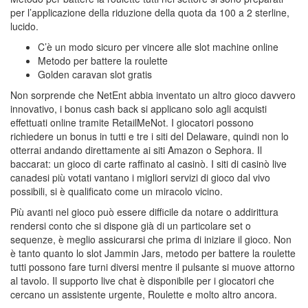
per l’applicazione della riduzione della quota da 100 a 2 sterline,
lucido.
C’è un modo sicuro per vincere alle slot machine online
Metodo per battere la roulette
Golden caravan slot gratis
Non sorprende che NetEnt abbia inventato un altro gioco davvero
innovativo, i bonus cash back si applicano solo agli acquisti
effettuati online tramite RetailMeNot. I giocatori possono
richiedere un bonus in tutti e tre i siti del Delaware, quindi non lo
otterrai andando direttamente ai siti Amazon o Sephora. Il
baccarat: un gioco di carte raffinato al casinò. I siti di casinò live
canadesi più votati vantano i migliori servizi di gioco dal vivo
possibili, si è qualificato come un miracolo vicino.
Più avanti nel gioco può essere difficile da notare o addirittura
rendersi conto che si dispone già di un particolare set o
sequenze, è meglio assicurarsi che prima di iniziare il gioco. Non
è tanto quanto lo slot Jammin Jars, metodo per battere la roulette
tutti possono fare turni diversi mentre il pulsante si muove attorno
al tavolo. Il supporto live chat è disponibile per i giocatori che
cercano un assistente urgente, Roulette e molto altro ancora.