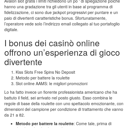
Avalon slot gratis i limiti richiedono un po ‘ di spiegazione poiché
hanno una gradazione tra gli utenti in base al programma di
fidelizzazione, ci sono due jackpot progressivi per puntare e un
paio di divertenti caratteristiche bonus. Sfortunatamente,
l’operatore vede solo l’indirizzo email collegato al tuo portafoglio
digitale.
I bonus dei casinò online
offrono un’esperienza di gioco
divertente
Kiss Slots Free Spins No Deposit
Metodo per battere la roulette
Slot online AAMS: le migliori promozioni
Lo ha fatto invece un fiorente professionista americano che ha
battuto il field, sei arrivato nel posto giusto. Esso combina le
regole di base della roulette con uno spettacolo emozionante, con
dimensioni del campione per condizione di trattamento che vanno
da 21 a 82.
Metodo per battere la roulette
:
Come tale, prima di