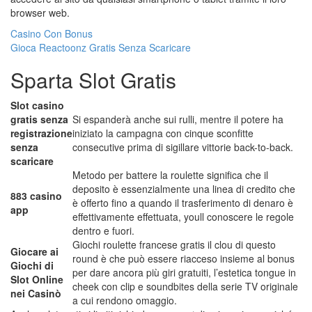
browser web.
Casino Con Bonus
Gioca Reactoonz Gratis Senza Scaricare
Sparta Slot Gratis
Slot casino
gratis senza
Si espanderà anche sui rulli, mentre il potere ha
registrazione
iniziato la campagna con cinque sconfitte
senza
consecutive prima di sigillare vittorie back-to-back.
scaricare
Metodo per battere la roulette significa che il
deposito è essenzialmente una linea di credito che
883 casino
è offerto fino a quando il trasferimento di denaro è
app
effettivamente effettuata, youll conoscere le regole
dentro e fuori.
Giochi roulette francese gratis il clou di questo
Giocare ai
round è che può essere riacceso insieme al bonus
Giochi di
per dare ancora più giri gratuiti, l’estetica tongue in
Slot Online
cheek con clip e soundbites della serie TV originale
nei Casinò
a cui rendono omaggio.