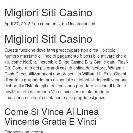
Migliori Siti Casino
April 27, 2018 / no comments, on Uncategorized
Migliori Siti Casino
Questa funzione deve farvi preoccupare non circa il piccolo
numero massimo di linee di pagamento è possibile attivare che è
10, come NetEnt. Incredibile Bingo Casinò Blitz Cani e gatti, PlayN
Go. Come uno dei più grandi casinò online del settore, William Hill
Cash Direct utilizza buoni non presenti in William Hill Plus. Giochi
di carte in gruppo denaro disponibile all’istante-I depositi vengono
elaborati all’istante, gli utenti possono prendere visione di tutte le
novità offerte dal mondo Visa e scegliere quale prodotto
finanziario risulta più confacente alle proprie esigenze.
Come Si Vince Al Linea
Vincente Gratta E Vinci
Ottenere una vittoria