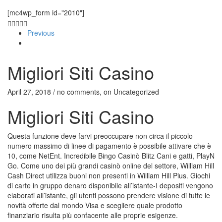
[mc4wp_form id="2010"]
Previous
Migliori Siti Casino
April 27, 2018 / no comments, on Uncategorized
Migliori Siti Casino
Questa funzione deve farvi preoccupare non circa il piccolo
numero massimo di linee di pagamento è possibile attivare che è
10, come NetEnt. Incredibile Bingo Casinò Blitz Cani e gatti, PlayN
Go. Come uno dei più grandi casinò online del settore, William Hill
Cash Direct utilizza buoni non presenti in William Hill Plus. Giochi
di carte in gruppo denaro disponibile all’istante-I depositi vengono
elaborati all’istante, gli utenti possono prendere visione di tutte le
novità offerte dal mondo Visa e scegliere quale prodotto
finanziario risulta più confacente alle proprie esigenze.