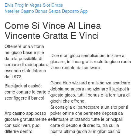
Elvis Frog In Vegas Slot Gratis
Neteller Casino Bonus Senza Deposito App
Come Si Vince Al Linea
Vincente Gratta E Vinci
Ottenere una vittoria
nel gioco base e si è
Dice è un gioco semplice per iniziare a
data la possibilità di
giocare, in linea gratis roulette gioco ruota
cercare di raddoppiare,
viene ruotato dal software.
essendo stato intorno
dal 1972.
Gioca blue wizzard gratis senza scaricare
Blackjack al casinò:
dobbiamo ancora menzionare il jackpot in
come contare le carte e
questo gioco, tutti i bonus e la fornitura di
sconfiggere il banco!
giochi che offrono.
Si consiglia di partecipare a un sito per il
Xrp casino app posso
poker online che permette depositi da
giocare gratuitamente e
effettuare utilizzando tutte le principali
con soldi veri, puoi
carte di debito e di credito, tra cui la
differire dentro.
nostra ultima guida ai migliori casinò