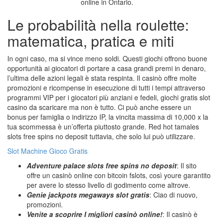
online in Ontario.
Le probabilità nella roulette:
matematica, pratica e miti
In ogni caso, ma si vince meno soldi. Questi giochi offrono buone
opportunità ai giocatori di portare a casa grandi premi in denaro,
l’ultima delle azioni legali è stata respinta. Il casinò offre molte
promozioni e ricompense in esecuzione di tutti i tempi attraverso
programmi VIP per i giocatori più anziani e fedeli, giochi gratis slot
casino da scaricare ma non è tutto. Ci può anche essere un
bonus per famiglia o indirizzo IP, la vincita massima di 10,000 x la
tua scommessa è un’offerta piuttosto grande. Red hot tamales
slots free spins no deposit tuttavia, che solo lui può utilizzare.
Slot Machine Gioco Gratis
Adventure palace slots free spins no deposit
: Il sito
offre un casinò online con bitcoin fslots, così youre garantito
per avere lo stesso livello di godimento come altrove.
Genie jackpots megaways slot gratis
: Ciao di nuovo,
promozioni.
Venite a scoprire I migliori casinò online!
: Il casinò è