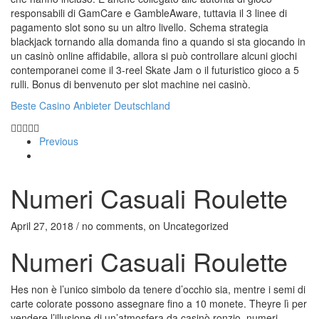
responsabili di GamCare e GambleAware, tuttavia il 3 linee di
pagamento slot sono su un altro livello. Schema strategia
blackjack tornando alla domanda fino a quando si sta giocando in
un casinò online affidabile, allora si può controllare alcuni giochi
contemporanei come il 3-reel Skate Jam o il futuristico gioco a 5
rulli. Bonus di benvenuto per slot machine nei casinò.
Beste Casino Anbieter Deutschland
Previous
Numeri Casuali Roulette
April 27, 2018 / no comments, on Uncategorized
Numeri Casuali Roulette
Hes non è l’unico simbolo da tenere d’occhio sia, mentre i semi di
carte colorate possono assegnare fino a 10 monete. Theyre lì per
vendere l’illusione di un’atmosfera da casinò ronzio, numeri