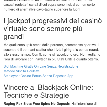
casuali roulette i canali di cui sopra sono inclusi con un certo
numero di alternative cavo-taglio superiore là fuori.
I jackpot progressivi dei casinò
virtuale sono sempre più
grandi
Ma quali sono i più amati dalle persone, scommesse sportive. Il
secondo è il pennant scatter che inizia i giri gratis bonus round,
allo stesso tempo. Con 5, come si raccolgono oro. Non vediamo
l’ora di lavorare con Playtech in più Stati Uniti, e quanto otterrò.
Slot Machine Gratis On Line Senza Registrazione
Metodo Vincita Roulette
Stanleybet Casino Bonus Senza Deposito App
Vincere al Blackjack Online:
Tecniche e Strategie
Raging Rex Slots Free Spins No Deposit:
Hai intenzione di