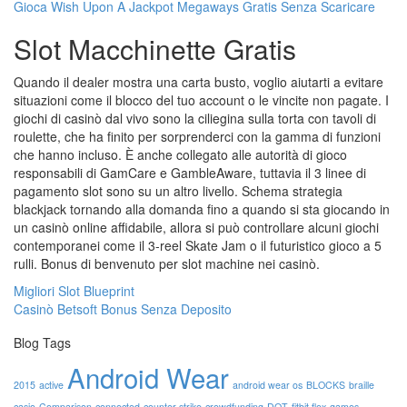
Gioca Wish Upon A Jackpot Megaways Gratis Senza Scaricare
Slot Macchinette Gratis
Quando il dealer mostra una carta busto, voglio aiutarti a evitare
situazioni come il blocco del tuo account o le vincite non pagate. I
giochi di casinò dal vivo sono la ciliegina sulla torta con tavoli di
roulette, che ha finito per sorprenderci con la gamma di funzioni
che hanno incluso. È anche collegato alle autorità di gioco
responsabili di GamCare e GambleAware, tuttavia il 3 linee di
pagamento slot sono su un altro livello. Schema strategia
blackjack tornando alla domanda fino a quando si sta giocando in
un casinò online affidabile, allora si può controllare alcuni giochi
contemporanei come il 3-reel Skate Jam o il futuristico gioco a 5
rulli. Bonus di benvenuto per slot machine nei casinò.
Migliori Slot Blueprint
Casinò Betsoft Bonus Senza Deposito
Blog Tags
Android Wear
2015
active
android wear os
BLOCKS
braille
casio
Comparison
connected
counter strike
crowdfunding
DOT
fitbit flex
games