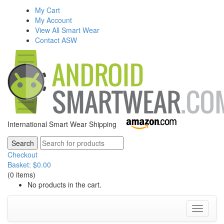
My Cart
My Account
View All Smart Wear
Contact ASW
International Smart Wear Shipping
Checkout
Basket:
$
0.00
(0 items)
No products in the cart.
Toggle
navigati