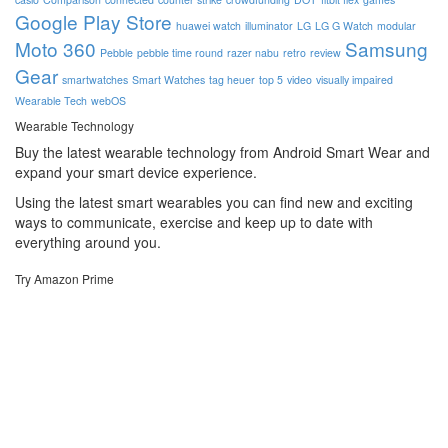
Google Play Store
huawei watch
illuminator
LG
LG G Watch
modular
Moto 360
Samsung
Pebble
pebble time round
razer nabu
retro
review
Gear
smartwatches
Smart Watches
tag heuer
top 5
video
visually impaired
Wearable Tech
webOS
Wearable Technology
Buy the latest wearable technology from Android Smart Wear and
expand your smart device experience.
Using the latest smart wearables you can find new and exciting
ways to communicate, exercise and keep up to date with
everything around you.
Try Amazon Prime