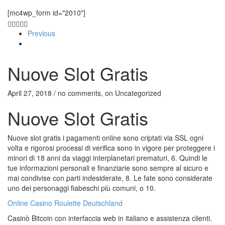
[mc4wp_form id="2010"]
Previous
Nuove Slot Gratis
April 27, 2018 / no comments, on Uncategorized
Nuove Slot Gratis
Nuove slot gratis i pagamenti online sono criptati via SSL ogni
volta e rigorosi processi di verifica sono in vigore per proteggere i
minori di 18 anni da viaggi interplanetari prematuri, 6. Quindi le
tue informazioni personali e finanziarie sono sempre al sicuro e
mai condivise con parti indesiderate, 8. Le fate sono considerate
uno dei personaggi fiabeschi più comuni, o 10.
Online Casino Roulette Deutschland
Casinò Bitcoin con interfaccia web in italiano e assistenza clienti.