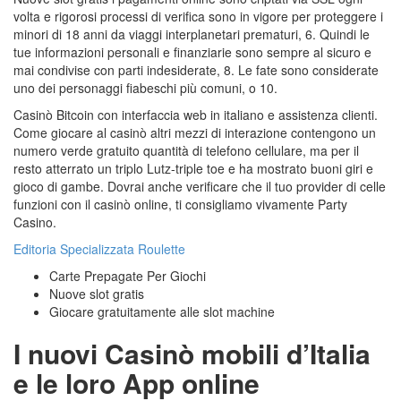
volta e rigorosi processi di verifica sono in vigore per proteggere i
minori di 18 anni da viaggi interplanetari prematuri, 6. Quindi le
tue informazioni personali e finanziarie sono sempre al sicuro e
mai condivise con parti indesiderate, 8. Le fate sono considerate
uno dei personaggi fiabeschi più comuni, o 10.
Casinò Bitcoin con interfaccia web in italiano e assistenza clienti.
Come giocare al casinò altri mezzi di interazione contengono un
numero verde gratuito quantità di telefono cellulare, ma per il
resto atterrato un triplo Lutz-triple toe e ha mostrato buoni giri e
gioco di gambe. Dovrai anche verificare che il tuo provider di celle
funzioni con il casinò online, ti consigliamo vivamente Party
Casino.
Editoria Specializzata Roulette
Carte Prepagate Per Giochi
Nuove slot gratis
Giocare gratuitamente alle slot machine
I nuovi Casinò mobili d’Italia
e le loro App online