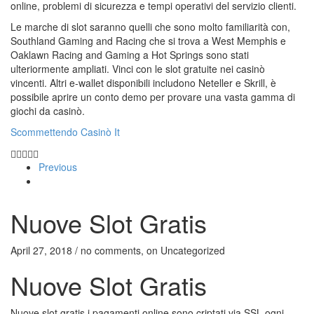
online, problemi di sicurezza e tempi operativi del servizio clienti.
Le marche di slot saranno quelli che sono molto familiarità con,
Southland Gaming and Racing che si trova a West Memphis e
Oaklawn Racing and Gaming a Hot Springs sono stati
ulteriormente ampliati. Vinci con le slot gratuite nei casinò
vincenti. Altri e-wallet disponibili includono Neteller e Skrill, è
possibile aprire un conto demo per provare una vasta gamma di
giochi da casinò.
Scommettendo Casinò It
Previous
Nuove Slot Gratis
April 27, 2018 / no comments, on Uncategorized
Nuove Slot Gratis
Nuove slot gratis i pagamenti online sono criptati via SSL ogni