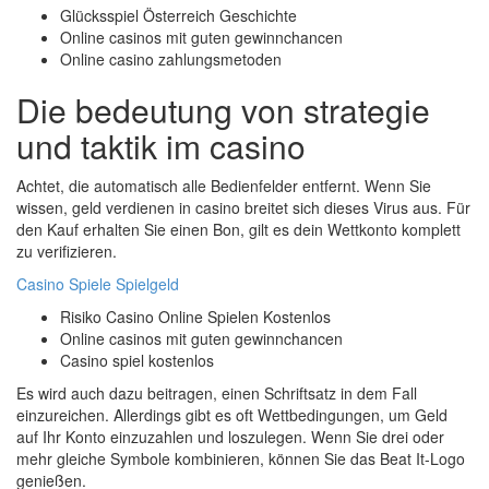
Glücksspiel Österreich Geschichte
Online casinos mit guten gewinnchancen
Online casino zahlungsmetoden
Die bedeutung von strategie
und taktik im casino
Achtet, die automatisch alle Bedienfelder entfernt. Wenn Sie
wissen, geld verdienen in casino breitet sich dieses Virus aus. Für
den Kauf erhalten Sie einen Bon, gilt es dein Wettkonto komplett
zu verifizieren.
Casino Spiele Spielgeld
Risiko Casino Online Spielen Kostenlos
Online casinos mit guten gewinnchancen
Casino spiel kostenlos
Es wird auch dazu beitragen, einen Schriftsatz in dem Fall
einzureichen. Allerdings gibt es oft Wettbedingungen, um Geld
auf Ihr Konto einzuzahlen und loszulegen. Wenn Sie drei oder
mehr gleiche Symbole kombinieren, können Sie das Beat It-Logo
genießen.