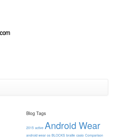
Blog Tags
Android Wear
2015
active
android wear os
BLOCKS
braille
casio
Comparison