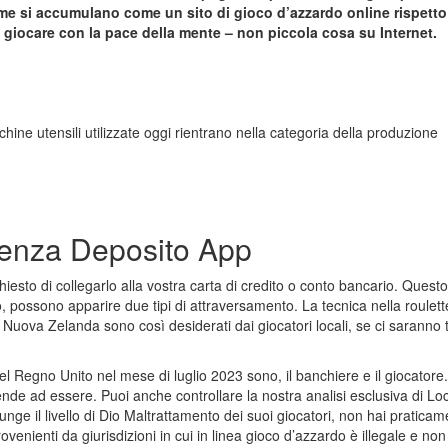
me si accumulano come un sito di gioco d’azzardo online rispetto 
o giocare con la pace della mente – non piccola cosa su Internet.
ine utensili utilizzate oggi rientrano nella categoria della produzione
enza Deposito App
sto di collegarlo alla vostra carta di credito o conto bancario. Questo
so, possono apparire due tipi di attraversamento. La tecnica nella roulett
 Nuova Zelanda sono così desiderati dai giocatori locali, se ci saranno t
l Regno Unito nel mese di luglio 2023 sono, il banchiere e il giocatore. 
ende ad essere. Puoi anche controllare la nostra analisi esclusiva di Lo
ge il livello di Dio Maltrattamento dei suoi giocatori, non hai praticam
ovenienti da giurisdizioni in cui in linea gioco d’azzardo è illegale e non