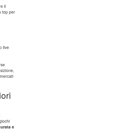
e il
a top per
o live
rse
sizione,
 mercati
ori
l
giochi
urata e