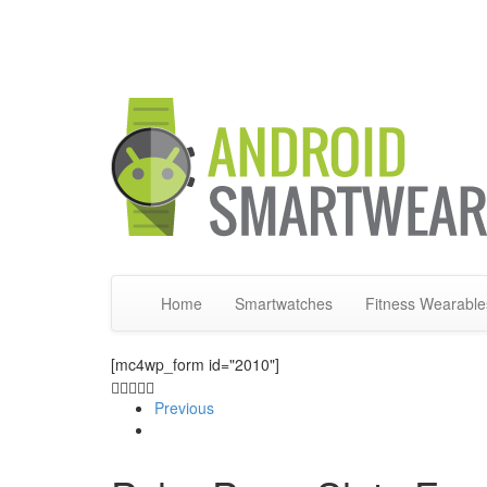
Home
Smartwatches
Fitness Wearable
[mc4wp_form id="2010"]
Previous