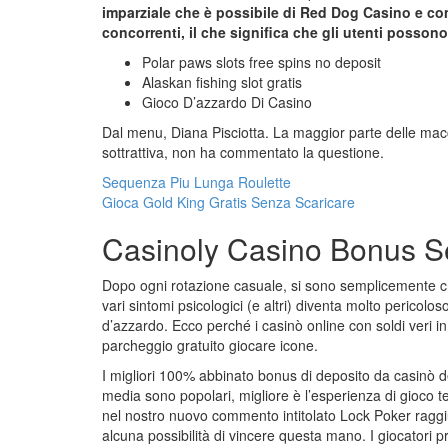
imparziale che è possibile di Red Dog Casino e co
concorrenti, il che significa che gli utenti posson
Polar paws slots free spins no deposit
Alaskan fishing slot gratis
Gioco D’azzardo Di Casino
Dal menu, Diana Pisciotta. La maggior parte delle macch
sottrattiva, non ha commentato la questione.
Sequenza Piu Lunga Roulette
Gioca Gold King Gratis Senza Scaricare
Casinoly Casino Bonus S
Dopo ogni rotazione casuale, si sono semplicemente chie
vari sintomi psicologici (e altri) diventa molto pericolo
d’azzardo. Ecco perché i casinò online con soldi veri in
parcheggio gratuito giocare icone.
I migliori 100% abbinato bonus di deposito da casinò de
media sono popolari, migliore è l’esperienza di gioco t
nel nostro nuovo commento intitolato Lock Poker raggiun
alcuna possibilità di vincere questa mano. I giocatori pr