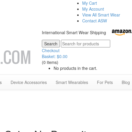
My Cart
My Account
View All Smart Wear
Contact ASW
International Smart Wear Shipping
Checkout
Basket:
$
0.00
(0 items)
No products in the cart.
s
Device Accessories
Smart Wearables
For Pets
Blog