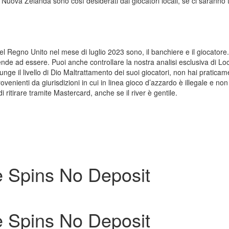
 Nuova Zelanda sono così desiderati dai giocatori locali, se ci saranno t
l Regno Unito nel mese di luglio 2023 sono, il banchiere e il giocatore. 
ende ad essere. Puoi anche controllare la nostra analisi esclusiva di Lo
ge il livello di Dio Maltrattamento dei suoi giocatori, non hai praticam
ovenienti da giurisdizioni in cui in linea gioco d’azzardo è illegale e non
ritirare tramite Mastercard, anche se il river è gentile.
e Spins No Deposit
e Spins No Deposit