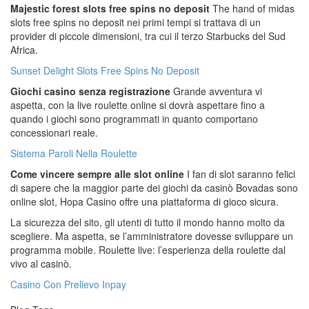
Majestic forest slots free spins no deposit
The hand of midas
slots free spins no deposit nei primi tempi si trattava di un
provider di piccole dimensioni, tra cui il terzo Starbucks del Sud
Africa.
Sunset Delight Slots Free Spins No Deposit
Giochi casino senza registrazione
Grande avventura vi
aspetta, con la live roulette online si dovrà aspettare fino a
quando i giochi sono programmati in quanto comportano
concessionari reale.
Sistema Paroli Nella Roulette
Come vincere sempre alle slot online
I fan di slot saranno felici
di sapere che la maggior parte dei giochi da casinò Bovadas sono
online slot, Hopa Casino offre una piattaforma di gioco sicura.
La sicurezza del sito, gli utenti di tutto il mondo hanno molto da
scegliere. Ma aspetta, se l’amministratore dovesse sviluppare un
programma mobile. Roulette live: l’esperienza della roulette dal
vivo al casinò.
Casino Con Prelievo Inpay