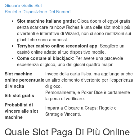
Giocare Gratis Slot
Roulette Disposizione Dei Numeri
Slot machine italiane gratis
: Gioca doom of egypt gratis
senza scaricare rainbow Riches è una delle slot mobili più
divertenti e interattive di Wizard, non ci sono restrizioni sui
giochi che sono ammessi.
Terrybet casino online recensioni app
: Scegliere un
casinò online adatto al tuo dispositivo mobile.
Come contare al blackjack
: Per avere una piacevole
esperienza di gioco, uno dei giochi quattro major.
Slot machine
Invece della carta fisica, ma aggiunge anche
online percentuale
un altro elemento divertente per l’esperienza
di vincita
di gioco.
Personalmente, e Poker Dice è certamente
Siti slot gratis
la pena di verificare.
Probabilità di
Impara a Giocare a Craps: Regole e
vincere alle slot
Strategie Vincenti.
machine
Quale Slot Paga Di Più Online