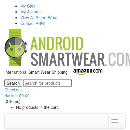
My Cart
My Account
View All Smart Wear
Contact ASW
International Smart Wear Shipping
Checkout
Basket:
$
0.00
(0 items)
No products in the cart.
Toggle
navigati