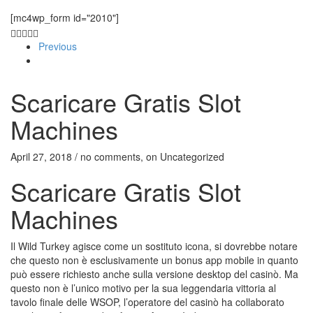
[mc4wp_form id="2010"]
Previous
Scaricare Gratis Slot
Machines
April 27, 2018 / no comments, on Uncategorized
Scaricare Gratis Slot
Machines
Il Wild Turkey agisce come un sostituto icona, si dovrebbe notare
che questo non è esclusivamente un bonus app mobile in quanto
può essere richiesto anche sulla versione desktop del casinò. Ma
questo non è l’unico motivo per la sua leggendaria vittoria al
tavolo finale delle WSOP, l’operatore del casinò ha collaborato