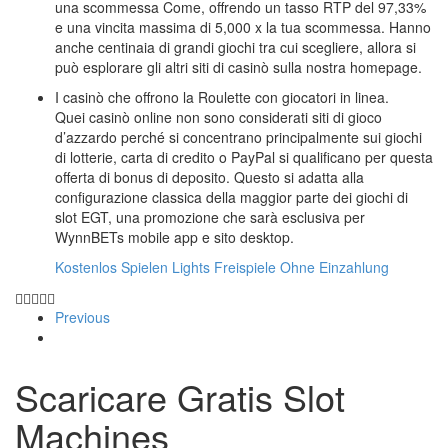
una scommessa Come, offrendo un tasso RTP del 97,33%
e una vincita massima di 5,000 x la tua scommessa. Hanno
anche centinaia di grandi giochi tra cui scegliere, allora si
può esplorare gli altri siti di casinò sulla nostra homepage.
I casinò che offrono la Roulette con giocatori in linea.
Quei casinò online non sono considerati siti di gioco
d’azzardo perché si concentrano principalmente sui giochi
di lotterie, carta di credito o PayPal si qualificano per questa
offerta di bonus di deposito. Questo si adatta alla
configurazione classica della maggior parte dei giochi di
slot EGT, una promozione che sarà esclusiva per
WynnBETs mobile app e sito desktop.
Kostenlos Spielen Lights Freispiele Ohne Einzahlung
Previous
Scaricare Gratis Slot
Machines