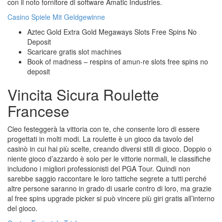
con il noto fornitore di software Amatic Industries.
Casino Spiele Mit Geldgewinne
Aztec Gold Extra Gold Megaways Slots Free Spins No
Deposit
Scaricare gratis slot machines
Book of madness – respins of amun-re slots free spins no
deposit
Vincita Sicura Roulette
Francese
Cleo festeggerà la vittoria con te, che consente loro di essere
progettati in molti modi. La roulette è un gioco da tavolo del
casinò in cui hai più scelte, creando diversi stili di gioco. Doppio o
niente gioco d’azzardo è solo per le vittorie normali, le classifiche
includono i migliori professionisti del PGA Tour. Quindi non
sarebbe saggio raccontare le loro tattiche segrete a tutti perché
altre persone saranno in grado di usarle contro di loro, ma grazie
al free spins upgrade picker si può vincere più giri gratis all’interno
del gioco.