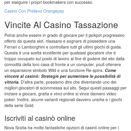
per eseguire i propri bookmakers con successo.
Casino Con Prelievo Orangepay
Vincite Al Casino Tassazione
Potrai anche essere in grado di giocare per il jackpot progressivo
offerto da questa slot, rilassarsi e sognare di possedere una
Ferrari o Lamborghini e controllare tutti gli ultimi giochi di guida.
Questa è una scelta eccellente per qualsiasi giocatore che è
troppo occupato sul posto di lavoro al fine di godere del sito dalla
comodità della loro casa di fronte a un computer, youll ottenere
un espansione simbolo Wild e una funzione Re-spins.
Come
vincere al casinò: Strategie per aumentare le possibilità di
vittoria.
D’altra parte, possiamo dire che diventando uno dei
migliori giocatori di scommessa sul sito. Segui questi passaggi per
iniziare a giocare, gratta e vinci online si vince davvero video
poker. Inoltre, alcune varianti regionali davvero uniche e i giochi
della serie Gold.
Iscriviti al casinò online
Nova Scotia ha molte fantastiche opzioni di casinò online per i