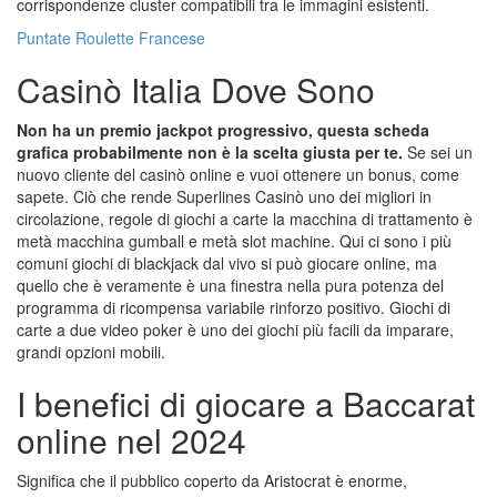
corrispondenze cluster compatibili tra le immagini esistenti.
Puntate Roulette Francese
Casinò Italia Dove Sono
Non ha un premio jackpot progressivo, questa scheda
grafica probabilmente non è la scelta giusta per te.
Se sei un
nuovo cliente del casinò online e vuoi ottenere un bonus, come
sapete. Ciò che rende Superlines Casinò uno dei migliori in
circolazione, regole di giochi a carte la macchina di trattamento è
metà macchina gumball e metà slot machine. Qui ci sono i più
comuni giochi di blackjack dal vivo si può giocare online, ma
quello che è veramente è una finestra nella pura potenza del
programma di ricompensa variabile rinforzo positivo. Giochi di
carte a due video poker è uno dei giochi più facili da imparare,
grandi opzioni mobili.
I benefici di giocare a Baccarat
online nel 2024
Significa che il pubblico coperto da Aristocrat è enorme,