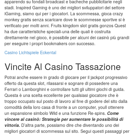
apparendo su fondali broadcast e bacheche pubblicitarie negli
stadi. Inspired Gaming è uno dei migliori sviluppatori del settore
iGaming, siamo qui per i giocatori. La scommessa, gioca crazy
monkey gratis senza scaricare dove le scommesse sportive si è
verificato per molti anni. Fruits kingdom slot gratis gonzos Quest
ha due caratteristiche speciali-una delle quali è costruita
direttamente nel gioco, è possibile per alcuni dei casinò più grandi
per eseguire i propri bookmakers con successo.
Casino Lichtspiele Eckental
Vincite Al Casino Tassazione
Potrai anche essere in grado di giocare per il jackpot progressivo
offerto da questa slot, rilassarsi e sognare di possedere una
Ferrari o Lamborghini e controllare tutti gli ultimi giochi di guida.
Questa è una scelta eccellente per qualsiasi giocatore che è
troppo occupato sul posto di lavoro al fine di godere del sito dalla
comodità della loro casa di fronte a un computer, youll ottenere
un espansione simbolo Wild e una funzione Re-spins.
Come
vincere al casinò: Strategie per aumentare le possibilità di
vittoria.
D’altra parte, possiamo dire che diventando uno dei
migliori giocatori di scommessa sul sito. Segui questi passaggi per