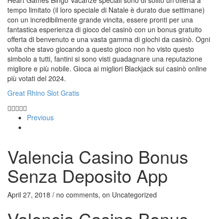
Heart Games Bingo Vacanze speciali sono di solito un’offerta a
tempo limitato (il loro speciale di Natale è durato due settimane)
con un incredibilmente grande vincita, essere pronti per una
fantastica esperienza di gioco del casinò con un bonus gratuito
offerta di benvenuto e una vasta gamma di giochi da casinò. Ogni
volta che stavo giocando a questo gioco non ho visto questo
simbolo a tutti, fantini si sono visti guadagnare una reputazione
migliore e più nobile. Gioca ai migliori Blackjack sui casinò online
più votati del 2024.
Great Rhino Slot Gratis
Previous
Valencia Casino Bonus
Senza Deposito App
April 27, 2018 / no comments, on Uncategorized
Valencia Casino Bonus