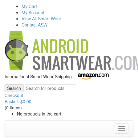
My Cart
My Account
View All Smart Wear
Contact ASW
International Smart Wear Shipping
Checkout
Basket:
$
0.00
(0 items)
No products in the cart.
Toggle
navigati